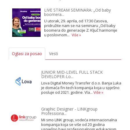
LIVE STREAM SEMINARA: „Od baby
boomera...
U utorak, 29. aprila, od 17:30 časova,
pridružite nam se na seminaru „Od baby
boomera do generacije Z: Ključ harmonije
u poslovnom...
Više »
Oglasi za posao
Vesti
JUNIOR MID-LEVEL FULL STACK
DEVELOPER-Lo...
Lova Digital Money Transfer d.o.o. Banja Luka
je domaća fin-tech kompanija koja u spješno
posluje od 2021. godine. Vla...
Više »
Graphic Designer - LINKgroup
Professiona...
Mi smo LINK group, vodeća internacionalna
kompanija koja se više od 20 godina
uspješno bavi profesionalnom edukacijom ...