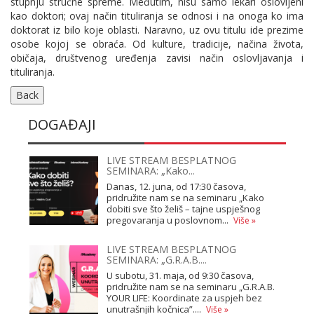
stupnju stručne spreme. Međutim, nisu samo lekari oslovljeni
kao doktori; ovaj način tituliranja se odnosi i na onoga ko ima
doktorat iz bilo koje oblasti. Naravno, uz ovu titulu ide prezime
osobe kojoj se obraća. Od kulture, tradicije, načina života,
običaja, društvenog uređenja zavisi način oslovljavanja i
tituliranja.
DOGAĐAJI
LIVE STREAM BESPLATNOG
SEMINARA: „Kako...
Danas, 12. juna, od 17:30 časova,
pridružite nam se na seminaru „Kako
dobiti sve što želiš – tajne uspješnog
pregovaranja u poslovnom...
Više »
LIVE STREAM BESPLATNOG
SEMINARA: „G.R.A.B....
U subotu, 31. maja, od 9:30 časova,
pridružite nam se na seminaru „G.R.A.B.
YOUR LIFE: Koordinate za uspjeh bez
unutrašnjih kočnica”....
Više »