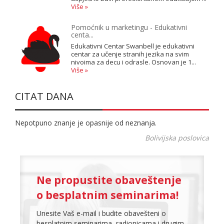
Više »
Pomoćnik u marketingu - Edukativni
centa...
Edukativni Centar Swanbell je edukativni
centar za učenje stranih jezika na svim
nivoima za decu i odrasle. Osnovan je 1...
Više »
CITAT DANA
Nepotpuno znanje je opasnije od neznanja.
Bolivijska poslovica
Ne propustite obaveštenje
o besplatnim seminarima!
Unesite Vaš e-mail i budite obavešteni o
besplatnim seminarima, radionicama i drugim