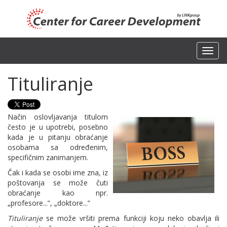
Toggl
navig
Tituliranje
Način oslovljavanja titulom
često je u upotrebi, posebno
kada je u pitanju obraćanje
osobama sa određenim,
specifičnim zanimanjem.
Čak i kada se osobi ime zna, iz
poštovanja se može čuti
obraćanje kao npr.
„profesore...”, „doktore...”
Tituliranje
se može vršiti prema funkciji koju neko obavlja ili