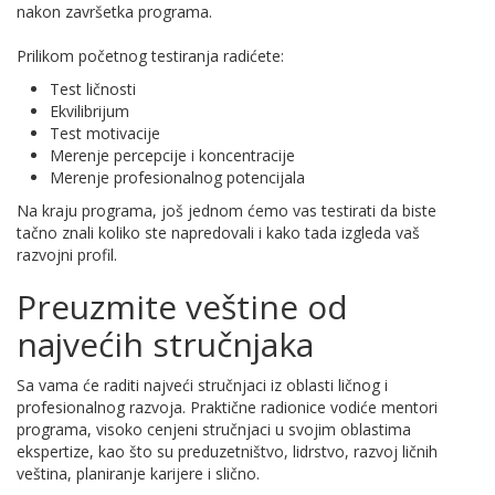
nakon završetka programa.
Prilikom početnog testiranja radićete:
Test ličnosti
Ekvilibrijum
Test motivacije
Merenje percepcije i koncentracije
Merenje profesionalnog potencijala
Na kraju programa, još jednom ćemo vas testirati da biste
tačno znali koliko ste napredovali i kako tada izgleda vaš
razvojni profil.
Preuzmite veštine od
najvećih stručnjaka
Sa vama će raditi najveći stručnjaci iz oblasti ličnog i
profesionalnog razvoja. Praktične radionice vodiće mentori
programa, visoko cenjeni stručnjaci u svojim oblastima
ekspertize, kao što su preduzetništvo, lidrstvo, razvoj ličnih
veština, planiranje karijere i slično.