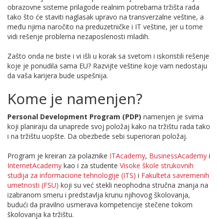
obrazovne sisteme prilagode realnim potrebama tržišta rada
tako što će staviti naglasak upravo na transverzalne veštine, a
među njima naročito na preduzetničke i IT veštine, jer u tome
vidi rešenje problema nezaposlenosti mladih.
Zašto onda ne biste i vi išli u korak sa svetom i iskoristili rešenje
koje je ponudila sama EU? Razvijte veštine koje vam nedostaju
da vaša karijera bude uspešnija.
Kome je namenjen?
Personal Development Program (PDP)
namenjen je svima
koji planiraju da unaprede svoj položaj kako na tržištu rada tako
i na tržištu uopšte. Da obezbede sebi superioran položaj.
Program je kreiran za polaznike
ITAcademy
,
BusinessAcademy
i
InternetAcademy
kao i za studente
Visoke škole strukovnih
studija za informacione tehnologije (ITS)
i
Fakulteta savremenih
umetnosti (FSU)
koji su već stekli neophodna stručna znanja na
izabranom smeru i predstavlja krunu njihovog školovanja,
budući da pravilno usmerava kompetencije stečene tokom
školovanja ka tržištu.