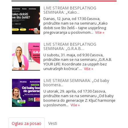
LIVE STREAM BESPLATNOG
SEMINARA: „Kako...
Danas, 12. juna, od 17:30 časova,
pridružite nam se na seminaru „Kako
dobiti sve što želiš – tajne uspješnog
pregovaranja u poslovnom...
Više »
LIVE STREAM BESPLATNOG
SEMINARA: „G.R.A.B....
U subotu, 31. maja, od 9:30 časova,
pridružite nam se na seminaru „G.R.A.B.
YOUR LIFE: Koordinate za uspjeh bez
unutrašnjih kočnica”....
Više »
LIVE STREAM SEMINARA: „Od baby
boomera...
U utorak, 29. aprila, od 17:30 časova,
pridružite nam se na seminaru „Od baby
boomera do generacije Z: Ključ harmonije
u poslovnom...
Više »
Oglasi za posao
Vesti