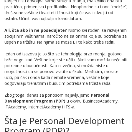
karijeri nisu dovoljna samo stručna znanja, ma koliko ona bila
praktična, primenjiva i profitabilna. Neophodne su i one “mekše”,
društvene veštine i kvaliteti ličnosti koji će vas izdvojiti od
ostalih. Učiniti vas najboljim kandidatom.
Ali, šta ako ih ne posedujete?
Nismo svi rođeni sa razvijenim
socijalnim veštinama, naročito ne sa onima koje su potrebne za
uspeh na tržištu. Na njima se može i, i te kako treba raditi.
Jedan od izazova je to što se tehnologija brzo menja, gotovo
brže nego ikad. Veštine koje ste učili u školi vam možda neće biti
potrebne u budućnosti. Kao ni većina, vi možda niste u
mogućnosti da se ponovo vratite u školu. Međutim, morate
učiti, pa čak i onda kada nemate vremena, veštine koje
odgovaraju trenutnim i budućim potrebama tržista rada.
Zbog toga, danas sa ponosom najavljujemo
Personal
Development Program (PDP)
u okviru BusinessAcademy,
ITAcademy, InternetAcademy i ITS-a.
Šta je Personal Development
Program (PDP)?