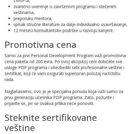
LMSP-a,
zvanično uverenje o završenom programu i stečenim
veštinama,
preporuku mentora,
spisak stručne literature za dalje individualno usavršavanje,
12 meseci konsultantske podrške u razvoju karijere.
Promotivna cena
Samo za prvi
Personal Development
Program važi promotivna
cena paketa od 200 evra. Po ovoj akcijskoj ceni ​dobićete sve
usluge PDP programa​ i obezbediti sebi profesionalne veštine i
sertifikat, koji će vam osigurati superioran položaj na tržištu
rada​.
​Naglašavamo, ovo je je specijalna ponuda koja važi samo za
prvu generaciju učesnika PDP programa. Zato, požurite i
prijavite se, jer se ovakva prilika neće ponoviti.
Steknite sertifikovane
veštine