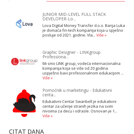
JUNIOR MID-LEVEL FULL STACK
DEVELOPER-Lo...
Lova Digital Money Transfer d.o.o. Banja Luka
je domaća fin-tech kompanija koja u spješno
posluje od 2021. godine. Vla...
Više »
Graphic Designer - LINKgroup
Professiona...
Mi smo LINK group, vodeća internacionalna
kompanija koja se više od 20 godina
uspješno bavi profesionalnom edukacijom ...
Više »
Pomoćnik u marketingu - Edukativni
centa...
Edukativni Centar Swanbell je edukativni
centar za učenje stranih jezika na svim
nivoima za decu i odrasle. Osnovan je 1...
Više »
CITAT DANA