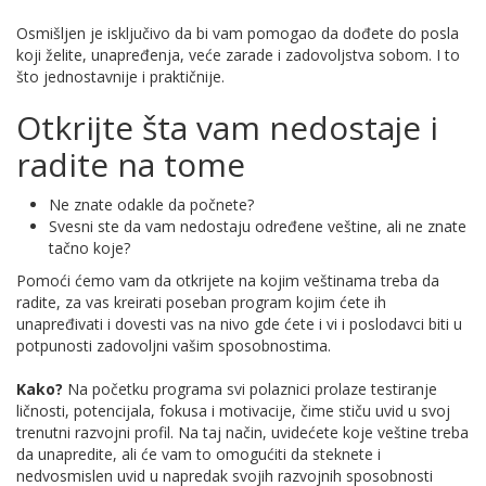
Osmišljen je isključivo da bi vam pomogao da dođete do posla
koji želite, unapređenja, veće zarade i zadovoljstva sobom. I to
što jednostavnije i praktičnije.
Otkrijte šta vam nedostaje i
radite na tome
Ne znate odakle da počnete?
Svesni ste da vam nedostaju određene veštine, ali ne znate
tačno koje?
Pomoći ćemo vam da otkrijete na kojim veštinama treba da
radite, za vas kreirati poseban program kojim ćete ih
unapređivati i dovesti vas na nivo gde ćete i vi i poslodavci biti u
potpunosti zadovoljni vašim sposobnostima.
Kako?
Na početku programa svi polaznici prolaze testiranje
ličnosti, potencijala, fokusa i motivacije, čime stiču uvid u svoj
trenutni razvojni profil. Na taj način, uvidećete koje veštine treba
da unapredite, ali će vam to omogućiti da steknete i
nedvosmislen uvid u napredak svojih razvojnih sposobnosti