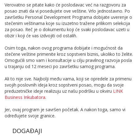
Verovatno se pitate kako će poslodavac već na razgovoru za
posao znati da vi posedujete ove veštine. Vrlo jednostavno. Po
završetku
Personal Development Programa
dobijate uverenje o
stečenim veštinama koje su izuzetno tražene prilikom selekcija
za posao. Reč je o dokumentu koji će svaki poslodavac uzeti u
obzir i koji će vas izdvojiti od ostalih.
Osim toga, nakon ovog programa dobijate i mogućnost da
stečene veštine primenite kroz sopstveni biznis, ukoliko to želite.
Omogućili smo vam i konsultacije u cilju pravilnog razvoja posla
u trajanju od 12 meseci po završetku samog programa.
Ali to nije sve. Najbolji među vama, koji se opredele za primenu
svojih poslovnih ideja kroz sopstveni posao, mogu da svoje
preduzetničke ideje realizuju uz našu podršku u okviru
LINK
Business Inkubatora
.
Jer, ovaj program je savršen početak. A nakon toga, samo vi
određujete svoje granice.
DOGAĐAJI