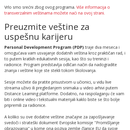
Vrlo smo srećni zbog ovog programa.
Više informacija o
transverzalnim veštinama možete naći na ovoj strani.
Preuzmite veštine za
uspešnu karijeru
Personal Development Program (PDP)
traje dva meseca i
omogućava vam usvajanje dodatnih veština kroz praktičan rad, i
to putem kratkih edukativnih sesija, kao što su treninzi i
radionice. Program predstavlja odličan način da nadogradite
znanja i veštine koje ste stekli tokom školovanja.
Sesije možete da pratite prisustvom u učionici, u vidu live
streama uživo ili pregledanjem snimaka u video arhivi putem
Distance Learning platforme. Dodatno, na raspolaganju će vam
biti i online video i tekstualni materijali kaklo biste se što bolje
pripremili za radionice.
A koliko su ove dodatne veštine značajne za zapošljavanje
svedoči i strateški dokument Evropske komisije "Promišljanje
obrazovanja" u kome ona poziva zemlje članice EU da svoje