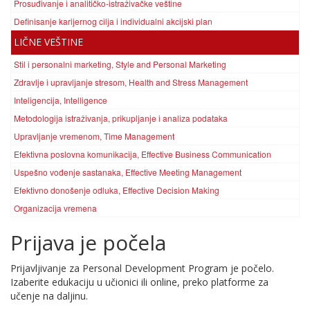
Prosuđivanje i analitičko-istraživačke veštine
Definisanje karijernog cilja i individualni akcijski plan
LIČNE VEŠTINE
Stil i personalni marketing, Style and Personal Marketing
Zdravlje i upravljanje stresom, Health and Stress Management
Inteligencija, Intelligence
Metodologija istraživanja, prikupljanje i analiza podataka
Upravljanje vremenom, Time Management
Efektivna poslovna komunikacija, Effective Business Communication
Uspešno vođenje sastanaka, Effective Meeting Management
Efektivno donošenje odluka, Effective Decision Making
Organizacija vremena
Prijava je počela
Prijavljivanje za
Personal Development Program
je počelo.
Izaberite edukaciju u učionici ili online, preko platforme za
učenje na daljinu.