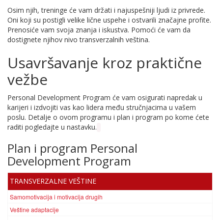
Osim njih, treninge će vam držati i najuspešniji ljudi iz privrede.
Oni koji su postigli velike lične uspehe i ostvarili značajne profite.
Prenosiće vam svoja znanja i iskustva. Pomoći će vam da
dostignete njihov nivo transverzalnih veština.
Usavršavanje kroz praktične
vežbe
Personal Development Program će vam osigurati napredak u
karijeri i izdvojiti vas kao lidera među stručnjacima u vašem
poslu. Detalje o ovom programu i plan i program po kome ćete
raditi pogledajte u nastavku.
Plan i program
Personal
Development Program
TRANSVERZALNE VEŠTINE
Samomotivacija i motivacija drugih
Veštine adaptacije