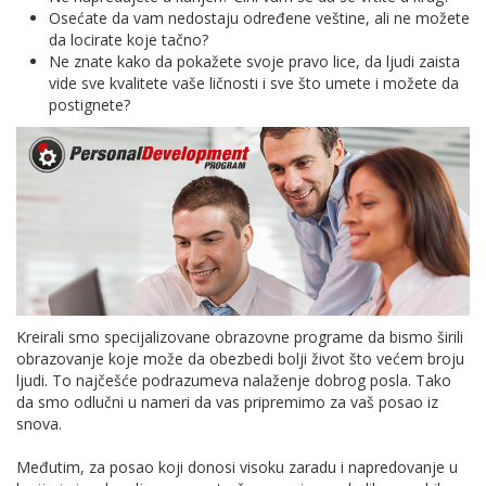
Osećate da vam nedostaju određene veštine, ali ne možete
da locirate koje tačno?
Ne znate kako da pokažete svoje pravo lice, da ljudi zaista
vide sve kvalitete vaše ličnosti i sve što umete i možete da
postignete?
Kreirali smo specijalizovane obrazovne programe da bismo širili
obrazovanje koje može da obezbedi bolji život što većem broju
ljudi. To najčešće podrazumeva nalaženje dobrog posla. Tako
da smo odlučni u nameri da vas pripremimo za vaš posao iz
snova.
Međutim, za posao koji donosi visoku zaradu i napredovanje u