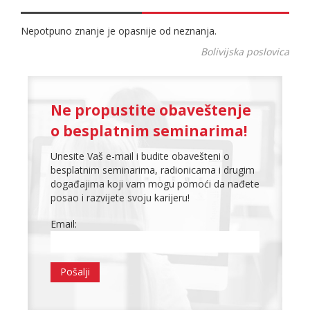
Nepotpuno znanje je opasnije od neznanja.
Bolivijska poslovica
Ne propustite obaveštenje
o besplatnim seminarima!
Unesite Vaš e-mail i budite obavešteni o
besplatnim seminarima, radionicama i drugim
događajima koji vam mogu pomoći da nađete
posao i razvijete svoju karijeru!
Email: