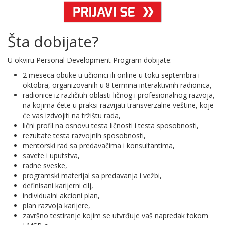
Šta dobijate?
U okviru
Personal Development Program
dobijate:
2 meseca obuke u učionici ili online u toku septembra i
oktobra, organizovanih u 8 termina ​interaktivnih ​radionica,
radionice iz različitih oblasti ličnog i profesionalnog razvoja,
na kojima ćete u praksi razvijati transverzalne veštine, koje
će vas izdvojiti na tržištu rada,
lični profil na osnovu testa ličnosti i testa sposobnosti,
rezultate testa razvojnih sposobnosti,
mentorski rad sa predavačima i konsultantima,
savete i uputstva,
radne sveske,
programski materijal sa predavanja i vežbi,
definisani karijerni cilj,
individualni akcioni plan,
plan razvoja karijere,
završno testiranje kojim se utvrđuje vaš napredak tokom