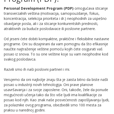
Personal Development Program (PDP)
omogućava sticanje
transverzalnih veština (motivacija, samopouzdanje, fokus,
koncentracija, selekcija prioriteta i dr.) neophodnih za uspešno
obavljanje posla, ali i za sticanje konkurentskih prednosti,
atraktivnih za buduće poslodavace ili poslovne partnere.
Od jeseni ćete dobiti kompaktne, praktične i fleksibilne nastavne
programe. Oni su dizajnirani da vam pomognu da što efikasnije
naučite najtraženije veštine pomoću kojih ćete osigurati vaš
posao iz snova. To su one veštine koje su vam neophodne kod
svakog poslodavca.
Razvili smo ih naši poslovni partneri i mi.
Verujemo da oni najbolje znaju šta je zaista bitno da biste našli
posao u industriji novih tehnologija. Oni prave planove
usavršavanja i za svoje zaposlene. Oni, takođe, žele da ponude
mogućnosti učenja tako da što više ljudi ima kvalifikacije za
posao kod njih. Kao znak naše posvećenosti zapošljavanju ljudi,
za polaznike ovog programa, obezbedili smo 100 mesta za
praksu u narednoj godini.