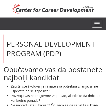
Toggl
navig
PERSONAL DEVELOPMENT
PROGRAM (PDP)
Obučavamo vas da postanete
najbolji kandidat
Završili ste školovanje i imate sva potrebna znanja, ali ne
uspevate da se zaposlite?
Pozivaju vas na razgovore za posao, ali nikako da dobijete
konkretnu ponudu?
Ne napredujete u karijeri? Čini vam se da se vrtite u krug?