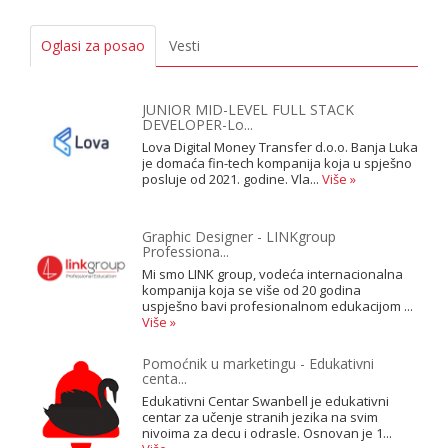
Oglasi za posao
Vesti
JUNIOR MID-LEVEL FULL STACK
DEVELOPER-Lo...
Lova Digital Money Transfer d.o.o. Banja Luka
je domaća fin-tech kompanija koja u spješno
posluje od 2021. godine. Vla...
Više »
Graphic Designer - LINKgroup
Professiona...
Mi smo LINK group, vodeća internacionalna
kompanija koja se više od 20 godina
uspješno bavi profesionalnom edukacijom ...
Više »
Pomoćnik u marketingu - Edukativni
centa...
Edukativni Centar Swanbell je edukativni
centar za učenje stranih jezika na svim
nivoima za decu i odrasle. Osnovan je 1...