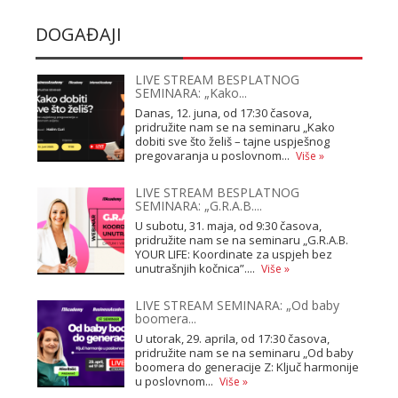
DOGAĐAJI
LIVE STREAM BESPLATNOG
SEMINARA: „Kako...
Danas, 12. juna, od 17:30 časova,
pridružite nam se na seminaru „Kako
dobiti sve što želiš – tajne uspješnog
pregovaranja u poslovnom...
Više »
LIVE STREAM BESPLATNOG
SEMINARA: „G.R.A.B....
U subotu, 31. maja, od 9:30 časova,
pridružite nam se na seminaru „G.R.A.B.
YOUR LIFE: Koordinate za uspjeh bez
unutrašnjih kočnica”....
Više »
LIVE STREAM SEMINARA: „Od baby
boomera...
U utorak, 29. aprila, od 17:30 časova,
pridružite nam se na seminaru „Od baby
boomera do generacije Z: Ključ harmonije
u poslovnom...
Više »