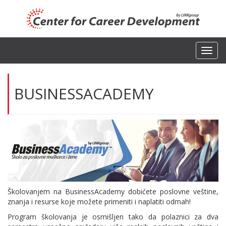
Toggl
navig
BUSINESSACADEMY
Školovanjem na BusinessAcademy dobićete poslovne veštine,
znanja i resurse koje možete primeniti i naplatiti odmah!
Program školovanja je osmišljen tako da polaznici za dva