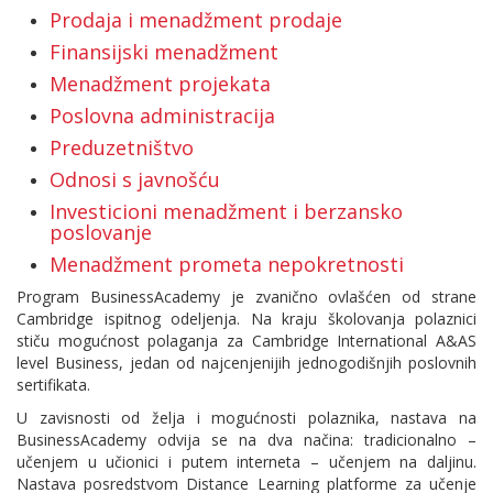
Prodaja i menadžment prodaje
Finansijski menadžment
Menadžment projekata
Poslovna administracija
Preduzetništvo
Odnosi s javnošću
Investicioni menadžment i berzansko
poslovanje
Menadžment prometa nepokretnosti
Program BusinessAcademy je zvanično ovlašćen od strane
Cambridge ispitnog odeljenja. Na kraju školovanja polaznici
stiču mogućnost polaganja za Cambridge International A&AS
level Business, jedan od najcenjenijih jednogodišnjih poslovnih
sertifikata.
U zavisnosti od želja i mogućnosti polaznika, nastava na
BusinessAcademy odvija se na dva načina: tradicionalno –
učenjem u učionici i putem interneta – učenjem na daljinu.
Nastava posredstvom Distance Learning platforme za učenje