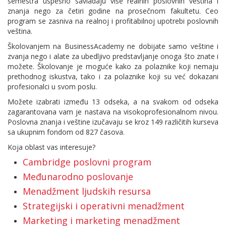
semestra uspešno savladaju više realnih poslovnih veština i
znanja nego za četiri godine na prosečnom fakultetu. Ceo
program se zasniva na realnoj i profitabilnoj upotrebi poslovnih
veština.
Školovanjem na BusinessAcademy ne dobijate samo veštine i
zvanja nego i alate za ubedljivo predstavljanje onoga što znate i
možete. Školovanje je moguće kako za polaznike koji nemaju
prethodnog iskustva, tako i za polaznike koji su već dokazani
profesionalci u svom poslu.
Možete izabrati između 13 odseka, a na svakom od odseka
zagarantovana vam je nastava na visokoprofesionalnom nivou.
Poslovna znanja i veštine izučavaju se kroz 149 različitih kurseva
sa ukupnim fondom od 827 časova.
Koja oblast vas interesuje?
Cambridge poslovni program
Međunarodno poslovanje
Menadžment ljudskih resursa
Strategijski i operativni menadžment
Marketing i marketing menadžment