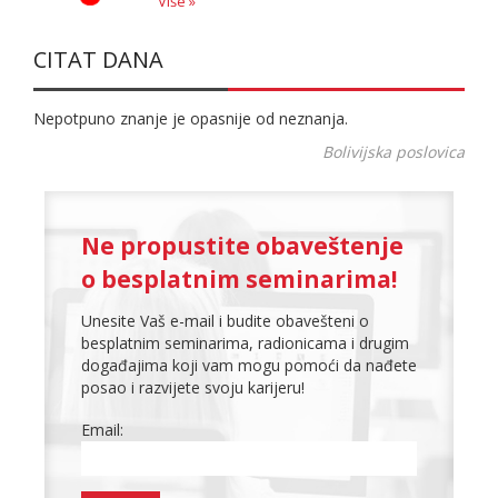
Više »
CITAT DANA
Nepotpuno znanje je opasnije od neznanja.
Bolivijska poslovica
Ne propustite obaveštenje
o besplatnim seminarima!
Unesite Vaš e-mail i budite obavešteni o
besplatnim seminarima, radionicama i drugim
događajima koji vam mogu pomoći da nađete
posao i razvijete svoju karijeru!
Email: