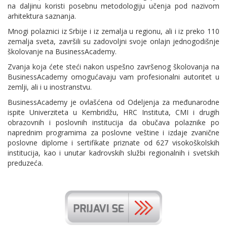
na daljinu koristi posebnu metodologiju učenja pod nazivom
arhitektura saznanja.
Mnogi polaznici iz Srbije i iz zemalja u regionu, ali i iz preko 110
zemalja sveta, završili su zadovoljni svoje onlajn jednogodišnje
školovanje na BusinessAcademy.
Zvanja koja ćete steći nakon uspešno završenog školovanja na
BusinessAcademy omogućavaju vam profesionalni autoritet u
zemlji, ali i u inostranstvu.
BusinessAcademy je ovlašćena od Odeljenja za međunarodne
ispite Univerziteta u Kembridžu, HRC Instituta, CMI i drugih
obrazovnih i poslovnih institucija da obučava polaznike po
naprednim programima za poslovne veštine i izdaje zvanične
poslovne diplome i sertifikate priznate od 627 visokoškolskih
institucija, kao i unutar kadrovskih službi regionalnih i svetskih
preduzeća.