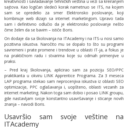
kreativnosti i savladavanje tehničkih veština u vezi sa kreiranjem
sajtova. Kao logičan sledeći korak nametnuo se ITS, na kojem
sam se opredelio za smer Elektronsko poslovanje, koji
kombinuje web dizajn sa internet marketingom. Upravo tada
sam i definitivno odlučio da je elektronsko poslovanje nešto
čime želim da se bavim – ističe Boris.
On dodaje da sa školovanja na ITAcademy i na ITS-u nosi samo
pozitivna iskustva. Naročito mu se dopalo to što su programi
savremeni i prate promene i trendove u oblasti IT-ja, a fokus je
na praktičnom radu i stvarima koje su odmah primenjive u
praksi.
– Pred kraj školovanja, aplicirao sam za poziciju SEO/PPC
praktikanta u okviru LINK Apprentice Programa. Za 3 meseca
LAP programa stekao sam neprocenjiva iskustva iz oblasti SEO
optimizacije, PPC oglašavanja i, uopšteno, oblasti vezanih za
internet marketing. Nakon toga sam dobio i posao LINK groupu,
gde nastavljam svoje konstantno usavršavanje i sticanje novih
znanja – navodi Boris.
Usavršio sam svoje veštine na
ITAcademy