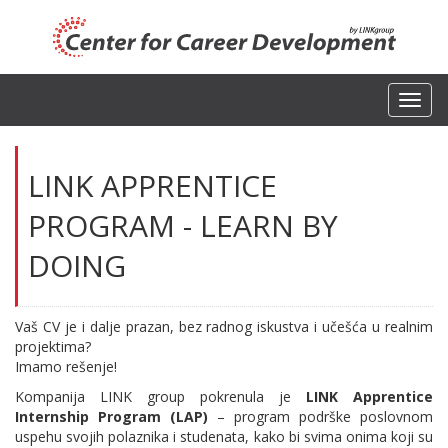
Toggl
navig
LINK APPRENTICE
PROGRAM - LEARN BY
DOING
Vaš CV je i dalje prazan, bez radnog iskustva i učešća u realnim
projektima?
Imamo rešenje!
Kompanija LINK group pokrenula je
LINK Apprentice
Internship Program (LAP)
– program podrške poslovnom
uspehu svojih polaznika i studenata, kako bi svima onima koji su