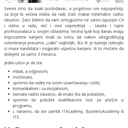
Svesni smo da svaki poslodavac, a pogotovo oni najuspešniji,
za koje bi većina volela da radi, traži makar minimalno radno
iskustvo. Zato želimo da vam omogućimo ne samo ispunjen CV
i rutinu u radu, već i ono najvrednije – savete i tajne
profesionalaca u svojim oblastima. Većina ljudi koji danas imaju
impozantne karijere imali su sreću da nakon višegodišnjeg
volontiranja preuzmu „cake” najboljih, što ih je kasnije izdvojilo
iz mase kandidata i osiguralo uspešnu karijeru. Vi to možete da
dobijete za samo 3 meseca.
Jedini uslov je da ste:
mladi, a odgovorni,
motivisani,
spremni da radite na svom usavršavanju i učite,
komunikativni i sa inicijativom,
nemate radno iskustvo, ali imate šta da pokažete,
spremni da položite kvalifikacioni test za učešće u
programu,
i, naravno, da ste završili ITAcademy, BusinessAcademy ili
ITS.