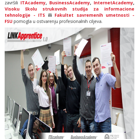
završili
ITAcademy
,
BusinessAcademy
,
InternetAcademy
,
Visoku školu strukovnih studija za informacione
tehnologije - ITS
ili
Fakultet savremenih umetnosti -
FSU
pomogla u ostvarenju profesionalnih ciljeva.