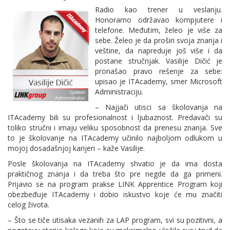
Radio kao trener u veslanju.
Honorarno održavao kompjutere i
telefone. Međutim, želeo je više za
sebe. Želeo je da proširi svoja znanja i
veštine, da napreduje još više i da
postane stručnjak. Vasilije Dičić je
pronašao pravo rešenje za sebe:
upisao je ITAcademy, smer Microsoft
Administraciju.
– Najjači utisci sa školovanja na
ITAcademy bili su profesionalnost i ljubaznost. Predavači su
toliko stručni i imaju veliku sposobnost da prenesu znanja. Sve
to je školovanje na ITAcademy učinilo najboljom odlukom u
mojoj dosadašnjoj karijeri – kaže Vasilije.
Posle školovanja na ITAcademy shvatio je da ima dosta
praktičnog znanja i da treba što pre negde da ga primeni.
Prijavio se na program prakse LINK Apprentice Program koji
obezbeđuje ITAcademy i dobio iskustvo koje će mu značiti
celog života.
– Što se tiče utisaka vezanih za LAP program, svi su pozitivni, a