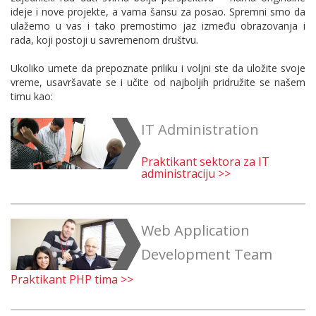
ideje i nove projekte, a vama šansu za posao. Spremni smo da
ulažemo u vas i tako premostimo jaz između obrazovanja i
rada, koji postoji u savremenom društvu.
Ukoliko umete da prepoznate priliku i voljni ste da uložite svoje
vreme, usavršavate se i učite od najboljih pridružite se našem
timu kao:
IT Administration
Praktikant sektora za IT
administraciju >>
Web Application
Development Team
Praktikant PHP tima >>