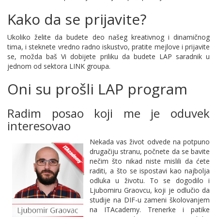
Kako da se prijavite?
Ukoliko želite da budete deo našeg kreativnog i dinamičnog
tima, i steknete vredno radno iskustvo, pratite mejlove i prijavite
se, možda baš Vi dobijete priliku da budete LAP saradnik u
jednom od sektora LINK groupa.
Oni su prošli LAP program
Radim posao koji me je oduvek
interesovao
Nekada vas život odvede na potpuno
drugačiju stranu, počnete da se bavite
nečim što nikad niste mislili da ćete
raditi, a što se ispostavi kao najbolja
odluka u životu. To se dogodilo i
Ljubomiru Graovcu, koji je odlučio da
studije na DIF-u zameni školovanjem
na ITAcademy. Trenerke i patike