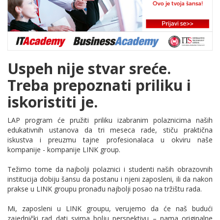
Uspeh nije stvar sreće.
Treba prepoznati priliku i
iskoristiti je.
LAP program će pružiti priliku izabranim polaznicima naših
edukativnih ustanova da tri meseca rade, stiču praktična
iskustva i preuzmu tajne profesionalaca u okviru naše
kompanije - kompanije LINK group.
Težimo tome da najbolji polaznici i studenti naših obrazovnih
institucija dobiju šansu da postanu i njeni zaposleni, ili da nakon
prakse u LINK groupu pronađu najbolji posao na tržištu rada.
Mi, zaposleni u LINK groupu, verujemo da će naš budući
zajednički rad dati svima bolju perspektivu – nama originalne