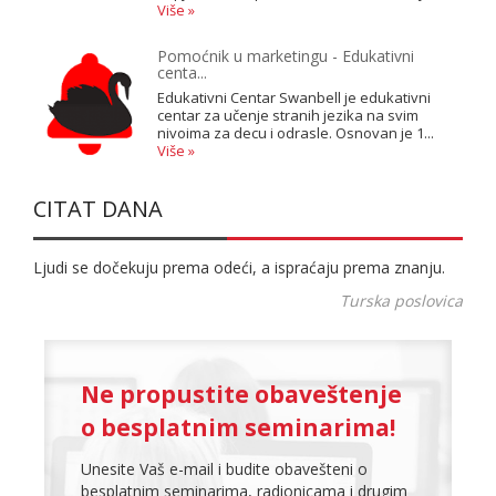
Više »
Pomoćnik u marketingu - Edukativni
centa...
Edukativni Centar Swanbell je edukativni
centar za učenje stranih jezika na svim
nivoima za decu i odrasle. Osnovan je 1...
Više »
CITAT DANA
Ljudi se dočekuju prema odeći, a ispraćaju prema znanju.
Turska poslovica
Ne propustite obaveštenje
o besplatnim seminarima!
Unesite Vaš e-mail i budite obavešteni o
besplatnim seminarima, radionicama i drugim