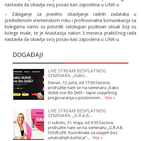
nastavila da obavlja svoj posao kao zaposlena u LINK-u.
– Zalaganje za pravilno obavljanje radnih zadataka u
predviđenom vremenskom roku i profesionalna komunikacija sa
kolegama samo su potvrdili celokupan pozitivan utisak koji su
kolege imale, te je Anastazija nakon 3 meseca praktičnog rada
nastavila da obavlja svoj posao kao zaposlena u LINK-u.
DOGAĐAJI
LIVE STREAM BESPLATNOG
SEMINARA: „Kako...
Danas, 12. juna, od 17:30 časova,
pridružite nam se na seminaru „Kako
dobiti sve što želiš – tajne uspješnog
pregovaranja u poslovnom...
Više »
LIVE STREAM BESPLATNOG
SEMINARA: „G.R.A.B....
U subotu, 31. maja, od 9:30 časova,
pridružite nam se na seminaru „G.R.A.B.
YOUR LIFE: Koordinate za uspjeh bez
unutrašnjih kočnica”....
Više »