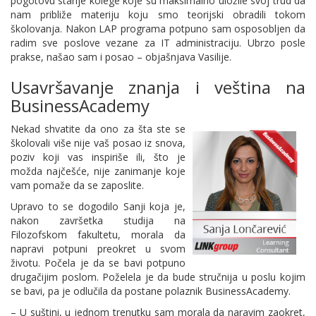
pogotovu starije kolege koje su maksimalno uložile svoj trud da
nam približe materiju koju smo teorijski obradili tokom
školovanja. Nakon LAP programa potpuno sam osposobljen da
radim sve poslove vezane za IT administraciju. Ubrzo posle
prakse, našao sam i posao – objašnjava Vasilije.
Usavršavanje znanja i veština na
BusinessAcademy
Nekad shvatite da ono za šta ste se
školovali više nije vaš posao iz snova,
poziv koji vas inspiriše ili, što je
možda najčešće, nije zanimanje koje
vam pomaže da se zaposlite.
Upravo to se dogodilo Sanji koja je,
nakon završetka studija na
Filozofskom fakultetu, morala da
napravi potpuni preokret u svom
životu. Počela je da se bavi potpuno
drugačijim poslom. Poželela je da bude stručnija u poslu kojim
se bavi, pa je odlučila da postane polaznik BusinessAcademy.
– U suštini, u jednom trenutku sam morala da naravim zaokret,