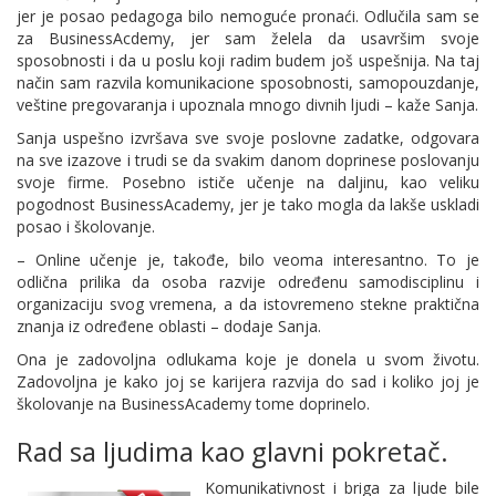
jer je posao pedagoga bilo nemoguće pronaći. Odlučila sam se
za BusinessAcdemy, jer sam želela da usavršim svoje
sposobnosti i da u poslu koji radim budem još uspešnija. Na taj
način sam razvila komunikacione sposobnosti, samopouzdanje,
veštine pregovaranja i upoznala mnogo divnih ljudi – kaže Sanja.
Sanja uspešno izvršava sve svoje poslovne zadatke, odgovara
na sve izazove i trudi se da svakim danom doprinese poslovanju
svoje firme. Posebno ističe učenje na daljinu, kao veliku
pogodnost BusinessAcademy, jer je tako mogla da lakše uskladi
posao i školovanje.
– Online učenje je, takođe, bilo veoma interesantno. To je
odlična prilika da osoba razvije određenu samodisciplinu i
organizaciju svog vremena, a da istovremeno stekne praktična
znanja iz određene oblasti – dodaje Sanja.
Ona je zadovoljna odlukama koje je donela u svom životu.
Zadovoljna je kako joj se karijera razvija do sad i koliko joj je
školovanje na BusinessAcademy tome doprinelo.
Rad sa ljudima kao glavni pokretač.
Komunikativnost i briga za ljude bile