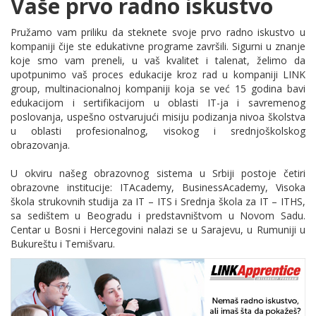
Vaše prvo radno iskustvo
Pružamo vam priliku da steknete svoje prvo radno iskustvo u
kompaniji čije ste edukativne programe završili. Sigurni u znanje
koje smo vam preneli, u vaš kvalitet i talenat, želimo da
upotpunimo vaš proces edukacije kroz rad u kompaniji LINK
group, multinacionalnoj kompaniji koja se već 15 godina bavi
edukacijom i sertifikacijom u oblasti IT-ja i savremenog
poslovanja, uspešno ostvarujući misiju podizanja nivoa školstva
u oblasti profesionalnog, visokog i srednjoškolskog
obrazovanja.
U okviru našeg obrazovnog sistema u Srbiji postoje četiri
obrazovne institucije: ITAcademy, BusinessAcademy, Visoka
škola strukovnih studija za IT – ITS i Srednja škola za IT – ITHS,
sa sedištem u Beogradu i predstavništvom u Novom Sadu.
Centar u Bosni i Hercegovini nalazi se u Sarajevu, u Rumuniji u
Bukureštu i Temišvaru.