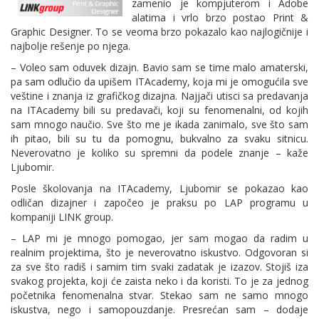
zamenio je kompjuterom i Adobe
alatima i vrlo brzo postao Print &
Graphic Designer. To se veoma brzo pokazalo kao najlogičnije i
najbolje rešenje po njega.
– Voleo sam oduvek dizajn. Bavio sam se time malo amaterski,
pa sam odlučio da upišem ITAcademy, koja mi je omogućila sve
veštine i znanja iz grafičkog dizajna. Najjači utisci sa predavanja
na ITAcademy bili su predavači, koji su fenomenalni, od kojih
sam mnogo naučio. Sve što me je ikada zanimalo, sve što sam
ih pitao, bili su tu da pomognu, bukvalno za svaku sitnicu.
Neverovatno je koliko su spremni da podele znanje – kaže
Ljubomir.
Posle školovanja na ITAcademy, Ljubomir se pokazao kao
odličan dizajner i započeo je praksu po LAP programu u
kompaniji LINK group.
– LAP mi je mnogo pomogao, jer sam mogao da radim u
realnim projektima, što je neverovatno iskustvo. Odgovoran si
za sve što radiš i samim tim svaki zadatak je izazov. Stojiš iza
svakog projekta, koji će zaista neko i da koristi. To je za jednog
početnika fenomenalna stvar. Stekao sam ne samo mnogo
iskustva, nego i samopouzdanje. Presrećan sam – dodaje