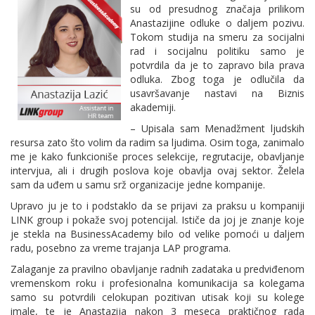
su od presudnog značaja prilikom
Anastazijine odluke o daljem pozivu.
Tokom studija na smeru za socijalni
rad i socijalnu politiku samo je
potvrdila da je to zapravo bila prava
odluka. Zbog toga je odlučila da
usavršavanje nastavi na Biznis
akademiji.
– Upisala sam Menadžment ljudskih
resursa zato što volim da radim sa ljudima. Osim toga, zanimalo
me je kako funkcioniše proces selekcije, regrutacije, obavljanje
intervjua, ali i drugih poslova koje obavlja ovaj sektor. Želela
sam da uđem u samu srž organizacije jedne kompanije.
Upravo ju je to i podstaklo da se prijavi za praksu u kompaniji
LINK group i pokaže svoj potencijal. Ističe da joj je znanje koje
je stekla na BusinessAcademy bilo od velike pomoći u daljem
radu, posebno za vreme trajanja LAP programa.
Zalaganje za pravilno obavljanje radnih zadataka u predviđenom
vremenskom roku i profesionalna komunikacija sa kolegama
samo su potvrdili celokupan pozitivan utisak koji su kolege
imale, te je Anastazija nakon 3 meseca praktičnog rada