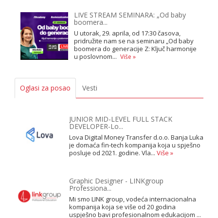
LIVE STREAM SEMINARA: „Od baby
boomera...
U utorak, 29. aprila, od 17:30 časova,
pridružite nam se na seminaru „Od baby
boomera do generacije Z: Ključ harmonije
u poslovnom...
Više »
Oglasi za posao
Vesti
JUNIOR MID-LEVEL FULL STACK
DEVELOPER-Lo...
Lova Digital Money Transfer d.o.o. Banja Luka
je domaća fin-tech kompanija koja u spješno
posluje od 2021. godine. Vla...
Više »
Graphic Designer - LINKgroup
Professiona...
Mi smo LINK group, vodeća internacionalna
kompanija koja se više od 20 godina
uspješno bavi profesionalnom edukacijom ...