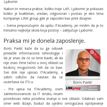
Ljubomir.
Nakon tri meseca prakse, koliko traje LAP, Ljubomir je pokazao
koliko je kvalitetan, vredan, odgovoran i postao je deo tima
kompanije LINK group gde je zaposlen kao print dizajner.
– Svima preporučujem da upišu ITAcademy, jer mislim da je to
trenutno najbolja skola koja postoji – zaključuje Ljubomir.
Praksa mi je donela zaposlenje.
Boris Pavlić kaže da su ga oduvek
privlačile informacione tehnologije i
da je znao da će se time baviti, ali da
nije znao čime tačno u ovoj oblasti sa
bezbroj mogućnosti želi da se bavi.
Sve dok nije upisao ITAcademy, a
zatim odlučio da nastavi da se
usavršava na ITS-u.
– Pre upisa na ITAcademy, osim
zainteresovanosti za IT struku, nisam
posedovao neka posebna znanja iz ove oblasti. Odabrao sam
smer web dizajn, budući da ujedno omogućava ispoljavanje