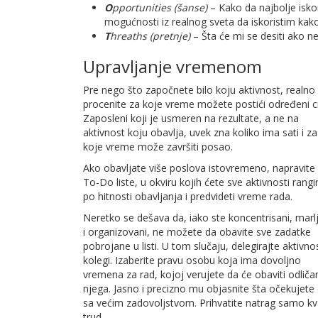
O
pportunities (šanse)
– Kako da najbolje isko
mogućnosti iz realnog sveta da iskoristim kak
T
hreaths (pretnje)
– Šta će mi se desiti ako n
Upravljanje vremenom
Pre nego što započnete bilo koju aktivnost, realno
procenite za koje vreme možete postići određeni cil
Zaposleni koji je usmeren na rezultate, a ne na
aktivnost koju obavlja, uvek zna koliko ima sati i za
koje vreme može završiti posao.
Ako obavljate više poslova istovremeno, napravite
To-Do liste, u okviru kojih ćete sve aktivnosti rangir
po hitnosti obavljanja i predvideti vreme rada.
Neretko se dešava da, iako ste koncentrisani, marlj
i organizovani, ne možete da obavite sve zadatke
pobrojane u listi. U tom slučaju, delegirajte aktivno
kolegi. Izaberite pravu osobu koja ima dovoljno
vremena za rad, kojoj verujete da će obaviti odliča
njega. Jasno i precizno mu objasnite šta očekujete 
sa većim zadovoljstvom. Prihvatite natrag samo kval
trud.