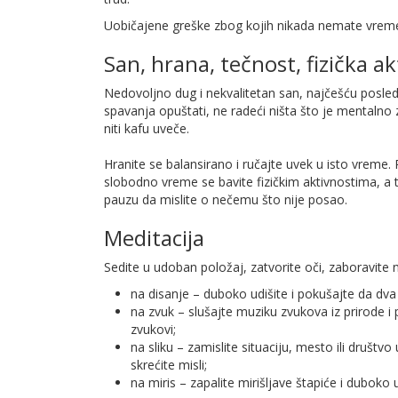
Uobičajene greške zbog kojih nikada nemate vrem
San, hrana, tečnost, fizička a
Nedovoljno dug i nekvalitetan san, najčešću posledi
spavanja opuštati, ne radeći ništa što je mentalno 
niti kafu uveče.
Hranite se balansirano i ručajte uvek u isto vreme. 
slobodno vreme se bavite fizičkim aktivnostima, a 
pauzu da mislite o nečemu što nije posao.
Meditacija
Sedite u udoban položaj, zatvorite oči, zaboravite n
na disanje – duboko udišite i pokušajte da dva
na zvuk – slušajte muziku zvukova iz prirode i 
zvukovi;
na sliku – zamislite situaciju, mesto ili društ
skrećite misli;
na miris – zapalite mirišljave štapiće i duboko u