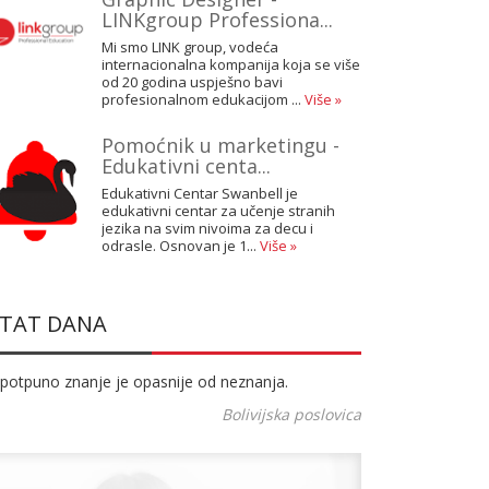
LINKgroup Professiona...
Mi smo LINK group, vodeća
internacionalna kompanija koja se više
od 20 godina uspješno bavi
profesionalnom edukacijom ...
Više »
Pomoćnik u marketingu -
Edukativni centa...
Edukativni Centar Swanbell je
edukativni centar za učenje stranih
jezika na svim nivoima za decu i
odrasle. Osnovan je 1...
Više »
ITAT DANA
potpuno znanje je opasnije od neznanja.
Bolivijska poslovica