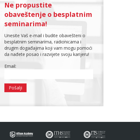
Ne propustite
obaveštenje o besplatnim
seminarima!
Unesite Vaš e-mail i budite obavešteni o
besplatnim seminarima, radionicama i
drugim događajima koji vam mogu pomoći
da nađete posao i razvijete svoju karijeru!
Email: