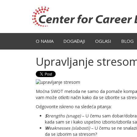
O NAMA
DOGAĐAJI
OGLASI
BLOG
Upravljanje streso
Moćna SWOT metoda ne samo da pomaže kompanijama 
vam može otkriti način kako da se izborite sa stre
Odgovorite iskreno na sledeća pitanja:
S
trengths (snage)
– U čemu sam dobar/dobra, z
kada sam se i kako uspešno izborio/izborila s
W
eaknesses (slabosti)
– U čemu se ne snalazi
da se izborim sa stresom?