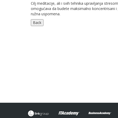
Cilj meditacije, ali i svih tehnika upravljanja stres
omogućava da budete maksimalno koncentrisani i po
ružna uspomena.