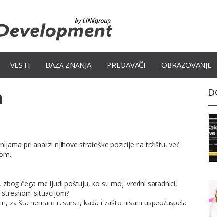
VESTI
BAZA ZNANJA
PREDAVAČI
OBRAZOVANJE
m
D
pri analizi njihove strateške pozicije na tržištu, već
som.
bog čega me ljudi poštuju, ko su moji vredni saradnici,
a stresnom situacijom?
m, za šta nemam resurse, kada i zašto nisam uspeo/uspela