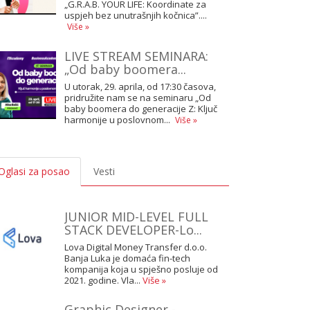
„G.R.A.B. YOUR LIFE: Koordinate za
uspjeh bez unutrašnjih kočnica”....
Više »
LIVE STREAM SEMINARA:
„Od baby boomera...
U utorak, 29. aprila, od 17:30 časova,
pridružite nam se na seminaru „Od
baby boomera do generacije Z: Ključ
harmonije u poslovnom...
Više »
Oglasi za posao
Vesti
JUNIOR MID-LEVEL FULL
STACK DEVELOPER-Lo...
Lova Digital Money Transfer d.o.o.
Banja Luka je domaća fin-tech
kompanija koja u spješno posluje od
2021. godine. Vla...
Više »
Graphic Designer -