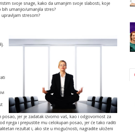
ristim svoje snage, kako da umanjim svoje slabosti, koje
o bih umanjio/umanjila stres?
e upravljam stresom?
j.
ati
ivi
st
n posao, jer je zadatak izvorno vaš, kao i odgovornost za
od njega i prepustite mu celokupan posao, jer će tako raditi
itetan rezultat i, ako ste u mogućnosti, nagradite uloženi