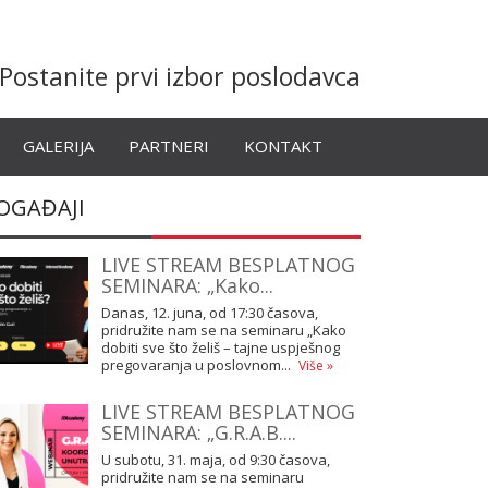
Postanite prvi izbor poslodavca
GALERIJA
PARTNERI
KONTAKT
OGAĐAJI
LIVE STREAM BESPLATNOG
SEMINARA: „Kako...
Danas, 12. juna, od 17:30 časova,
pridružite nam se na seminaru „Kako
dobiti sve što želiš – tajne uspješnog
pregovaranja u poslovnom...
Više »
LIVE STREAM BESPLATNOG
SEMINARA: „G.R.A.B....
U subotu, 31. maja, od 9:30 časova,
pridružite nam se na seminaru