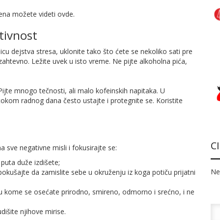
ena možete videti ovde.
ktivnost
cu dejstva stresa, uklonite tako što ćete se nekoliko sati pre
zahtevno. Ležite uvek u isto vreme. Ne pijte alkoholna pića,
Pijte mnogo tečnosti, ali malo kofeinskih napitaka. U
tokom radnog dana često ustajte i protegnite se. Koristite
C
a sve negativne misli i fokusirajte se:
 puta duže izdišete;
Ne
pokušajte da zamislite sebe u okruženju iz koga potiču prijatni
vo u kome se osećate prirodno, smireno, odmorno i srećno, i ne
dišite njihove mirise.