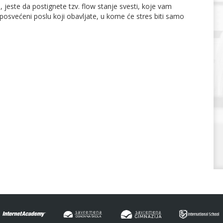
om, jeste da postignete tzv. flow stanje svesti, koje vam
svećeni poslu koji obavljate, u kome će stres biti samo