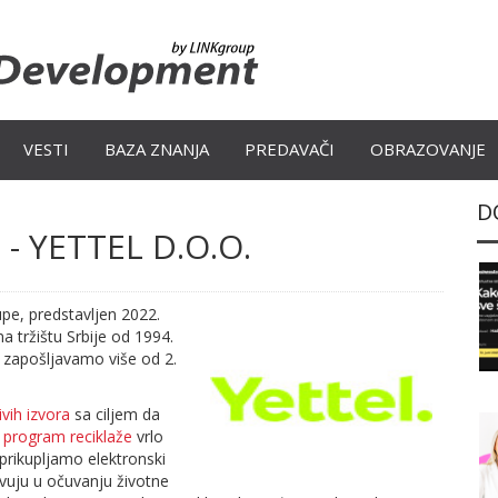
VESTI
BAZA ZNANJA
PREDAVAČI
OBRAZOVANJE
D
- YETTEL D.O.O.
pe, predstavljen 2022.
a tržištu Srbije od 1994.
i zapošljavamo više od 2.
ivih izvora
sa ciljem da
z
program reciklaže
vrlo
prikupljamo elektronski
vuju u očuvanju životne