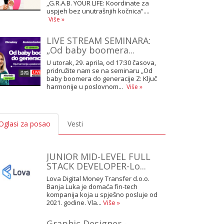
„G.R.A.B. YOUR LIFE: Koordinate za
uspjeh bez unutrašnjih kočnica”....
Više »
LIVE STREAM SEMINARA:
„Od baby boomera...
U utorak, 29. aprila, od 17:30 časova,
pridružite nam se na seminaru „Od
baby boomera do generacije Z: Ključ
harmonije u poslovnom...
Više »
Oglasi za posao
Vesti
JUNIOR MID-LEVEL FULL
STACK DEVELOPER-Lo...
Lova Digital Money Transfer d.o.o.
Banja Luka je domaća fin-tech
kompanija koja u spješno posluje od
2021. godine. Vla...
Više »
Graphic Designer -