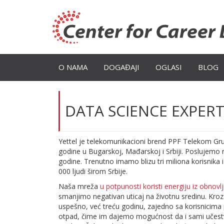
O NAMA
DOGAĐAJI
OGLASI
BLOG
DATA SCIENCE EXPERT 
Yettel je telekomunikacioni brend PPF Telekom Gru
godine u Bugarskoj, Mađarskoj i Srbiji. Poslujemo n
godine. Trenutno imamo blizu tri miliona korisnika 
000 ljudi širom Srbije.
Naša mreža
u potpunosti koristi energiju iz obnovlj
smanjimo negativan uticaj na životnu sredinu. Kro
uspešno, već treću godinu, zajedno sa korisnicima 
otpad, čime im dajemo mogućnost da i sami učest