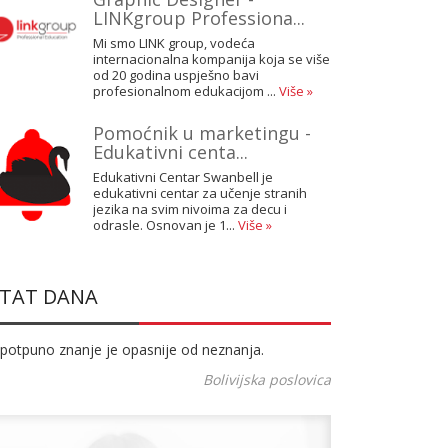
LINKgroup Professiona...
Mi smo LINK group, vodeća
internacionalna kompanija koja se više
od 20 godina uspješno bavi
profesionalnom edukacijom ...
Više »
Pomoćnik u marketingu -
Edukativni centa...
Edukativni Centar Swanbell je
edukativni centar za učenje stranih
jezika na svim nivoima za decu i
odrasle. Osnovan je 1...
Više »
ITAT DANA
potpuno znanje je opasnije od neznanja.
Bolivijska poslovica