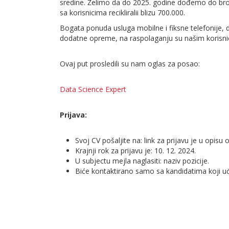
sredine. Želimo da do 2025. godine dođemo do broj
sa korisnicima recikliralii blizu 700.000.
Bogata ponuda usluga mobilne i fiksne telefonije, dig
dodatne opreme, na raspolaganju su našim korisni
Ovaj put prosledili su nam oglas za posao:
Data Science Expert
Prijava:
Svoj CV pošaljite na: link za prijavu je u opisu 
Krajnji rok za prijavu je: 10. 12. 2024.
U subjectu mejla naglasiti: naziv pozicije.
Biće kontaktirano samo sa kandidatima koji uđu