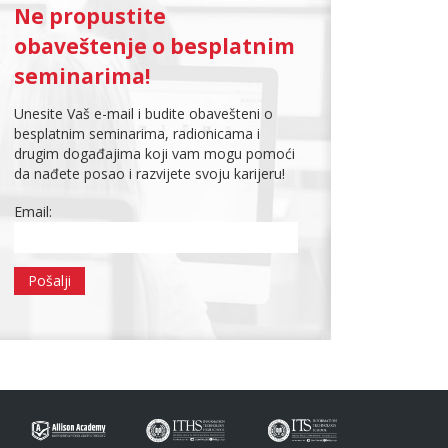
Ne propustite
obaveštenje o besplatnim
seminarima!
Unesite Vaš e-mail i budite obavešteni o
besplatnim seminarima, radionicama i
drugim događajima koji vam mogu pomoći
da nađete posao i razvijete svoju karijeru!
Email: