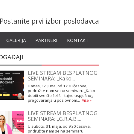
Postanite prvi izbor poslodavca
GALERIJA
PARTNERI
KONTAKT
OGAĐAJI
LIVE STREAM BESPLATNOG
SEMINARA: „Kako...
Danas, 12. juna, od 17:30 časova,
pridružite nam se na seminaru „Kako
dobiti sve što želiš – tajne uspješnog
pregovaranja u poslovnom...
Više »
LIVE STREAM BESPLATNOG
SEMINARA: „G.R.A.B....
U subotu, 31. maja, od 9:30 časova,
pridružite nam se na seminaru