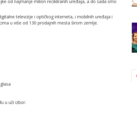
ke od najmanje milion recikliranih uređaja, a do sada smo
italne televizije i optičkog interneta, i mobilnih uređaja i
cima u više od 130 prodajnih mesta širom zemlje.
oglasa
 u uži izbor.