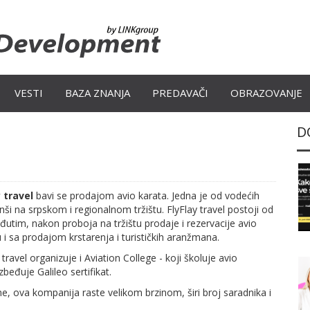
VESTI
BAZA ZNANJA
PREDAVAČI
OBRAZOVANJE
D
y travel
bavi se prodajom avio karata. Jedna je od vodećih
anši na srpskom i regionalnom tržištu. FlyFlay travel postoji od
utim, nakon proboja na tržištu prodaje i rezervacije avio
u i sa prodajom krstarenja i turističkih aranžmana.
travel organizuje i Aviation College - koji školuje avio
eđuje Galileo sertifikat.
e, ova kompanija raste velikom brzinom, širi broj saradnika i