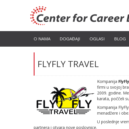
O NAMA
DOGAĐAJI
OGLASI
BLOG
FLYFLY TRAVEL
Kompanija
FlyFl
firmi u svojoj br
2009. godine. Međ
karata, poččeli s
Kompanija FlyFly 
menadžere i obezb
U poslednje vrem
partnera i otvara nove poslovnice.