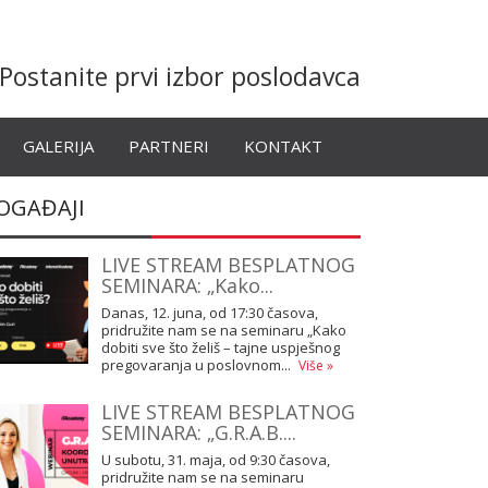
Postanite prvi izbor poslodavca
GALERIJA
PARTNERI
KONTAKT
OGAĐAJI
LIVE STREAM BESPLATNOG
SEMINARA: „Kako...
Danas, 12. juna, od 17:30 časova,
pridružite nam se na seminaru „Kako
dobiti sve što želiš – tajne uspješnog
pregovaranja u poslovnom...
Više »
LIVE STREAM BESPLATNOG
SEMINARA: „G.R.A.B....
U subotu, 31. maja, od 9:30 časova,
pridružite nam se na seminaru