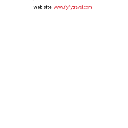
Web site
:
www.flyflytravel.com