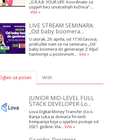
„G.R.A.B. YOUR LIFE: Koordinate za
uspjeh bez unutrašnjih kočnica”....
Više »
LIVE STREAM SEMINARA:
„Od baby boomera...
U utorak, 29. aprila, od 17:30 časova,
pridružite nam se na seminaru „Od
baby boomera do generacije Z: Ključ
harmonije u poslovnom...
Više »
Oglasi za posao
Vesti
JUNIOR MID-LEVEL FULL
STACK DEVELOPER-Lo...
Lova Digital Money Transfer d.o.o.
Banja Luka je domaća fin-tech
kompanija koja u spješno posluje od
2021. godine. Vla...
Više »
Graphic Designer -