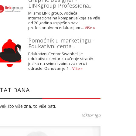
LINKgroup Professiona...
Mi smo LINK group, vodeća
internacionalna kompanija koja se više
od 20 godina uspješno bavi
profesionalnom edukacijom ...
Više »
Pomoćnik u marketingu -
Edukativni centa...
Edukativni Centar Swanbell je
edukativni centar za učenje stranih
jezika na svim nivoima za decu i
odrasle. Osnovan je 1...
Više »
ITAT DANA
ek što više zna, to više pati.
Viktor Igo