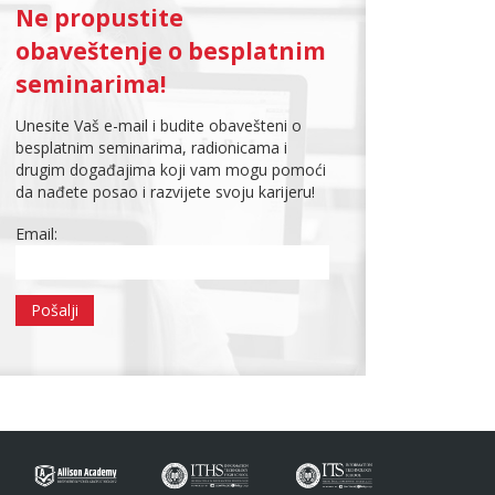
Ne propustite
obaveštenje o besplatnim
seminarima!
Unesite Vaš e-mail i budite obavešteni o
besplatnim seminarima, radionicama i
drugim događajima koji vam mogu pomoći
da nađete posao i razvijete svoju karijeru!
Email: