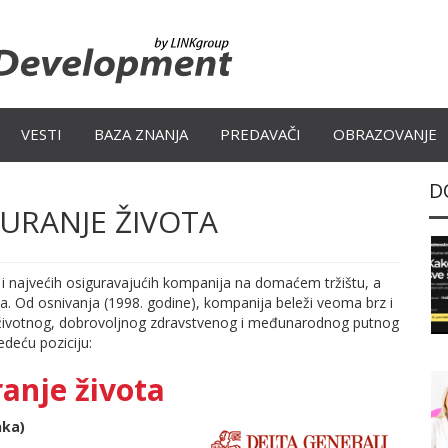
VESTI
BAZA ZNANJA
PREDAVAČI
OBRAZOVANJE
D
URANJE ŽIVOTA
h i najvećih osiguravajućih kompanija na domaćem tržištu, a
ja. Od osnivanja (1998. godine), kompanija beleži veoma brz i
ima životnog, dobrovoljnog zdravstvenog i međunarodnog putnog
edeću poziciju:
anje života
nka)