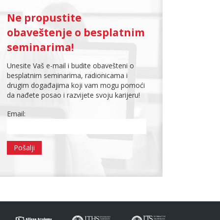
Ne propustite
obaveštenje o besplatnim
seminarima!
Unesite Vaš e-mail i budite obavešteni o
besplatnim seminarima, radionicama i
drugim događajima koji vam mogu pomoći
da nađete posao i razvijete svoju karijeru!
Email: