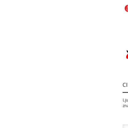
C
Lj
zn