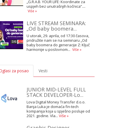
„G.R.A.B. YOUR LIFE: Koordinate za
uspjeh bez unutrašnjih kočnica”....
Više »
LIVE STREAM SEMINARA:
„Od baby boomera...
U utorak, 29. aprila, od 17:30 časova,
pridružite nam se na seminaru „Od
baby boomera do generacije Z: Ključ
harmonije u poslovnom...
Više »
Oglasi za posao
Vesti
JUNIOR MID-LEVEL FULL
STACK DEVELOPER-Lo...
Lova Digital Money Transfer d.o.o.
Banja Luka je domaća fin-tech
kompanija koja u spješno posluje od
2021. godine. Vla...
Više »
Graphic Designer -