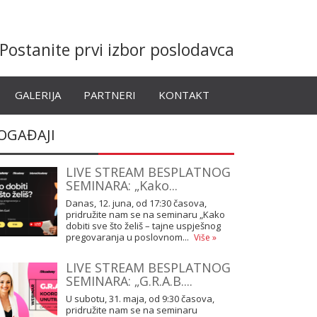
Postanite prvi izbor poslodavca
GALERIJA
PARTNERI
KONTAKT
OGAĐAJI
LIVE STREAM BESPLATNOG
SEMINARA: „Kako...
Danas, 12. juna, od 17:30 časova,
pridružite nam se na seminaru „Kako
dobiti sve što želiš – tajne uspješnog
pregovaranja u poslovnom...
Više »
LIVE STREAM BESPLATNOG
SEMINARA: „G.R.A.B....
U subotu, 31. maja, od 9:30 časova,
pridružite nam se na seminaru