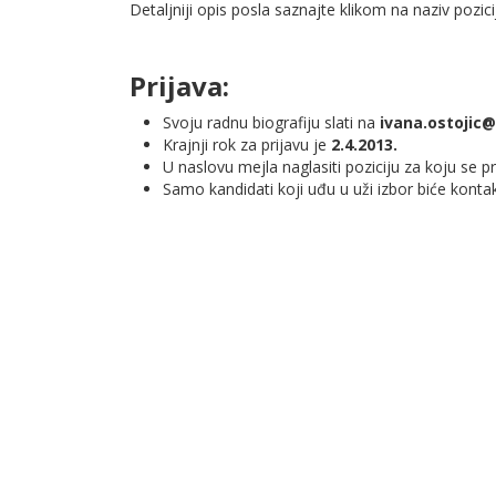
Detaljniji opis posla saznajte klikom na naziv pozici
Prijava:
Svoju radnu biografiju slati na
ivana.ostojic@
Krajnji rok za prijavu je
2.4.2013.
U naslovu mejla naglasiti poziciju za koju se pri
Samo kandidati koji uđu u uži izbor biće kontak