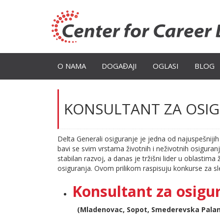
O NAMA
DOGAĐAJI
OGLASI
BLOG
KONSULTANT ZA OSIG
Delta Generali osiguranje je jedna od najuspešniji
bavi se svim vrstama životnih i neživotnih osiguran
stabilan razvoj, a danas je tržišni lider u oblast
osiguranja. Ovom prilikom raspisuju konkurse za sl
Konsultant za osigur
(Mladenovac, Sopot, Smederevska Pala