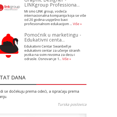
LINKgroup Professiona...
Mi smo LINK group, vodeća
internacionalna kompanija koja se više
od 20 godina uspješno bavi
profesionalnom edukacijom ...
Više »
Pomoćnik u marketingu -
Edukativni centa...
Edukativni Centar Swanbell je
edukativni centar za učenje stranih
jezika na svim nivoima za decu i
odrasle. Osnovan je 1...
Više »
ITAT DANA
udi se dočekuju prema odeći, a ispraćaju prema
anju.
Turska poslovica