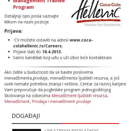
Management Trainee
Program
Detaljniji opis posla saznajte
klikom na naziv pozicije.
Prijava:
CV možete ostaviti na adresi
www.coca-
colahellenic.rs/Careers.
Prijave slati do
18.4.2013.
Samo kandidati koji uđu u uži izbor biće kontaktirani.
Ako želite u budućnosti da se bavite poslovima
menadžmenta,prodaje, menadžmenta ljudskih resursa, a još
uvek nemate potrebna znanja i veštine, Centar za razvoj karijere
Vam preporučuje da pogledate program jednogodišnjeg
školovanja na odsecima
Menadžment ljudskih resursa
,
Menadžment
,
Prodaja i menadžment prodaje
DOGAĐAJI
LIVE STREAM BESPLATNOG