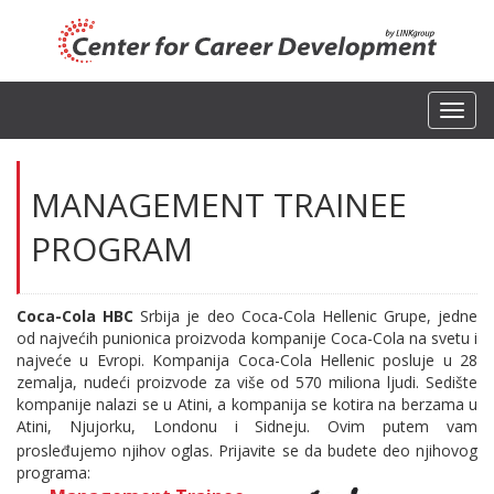
Toggl
navig
MANAGEMENT TRAINEE
PROGRAM
Coca-Cola HBC
Srbija je deo Coca-Cola Hellenic Grupe, jedne
od najvećih punionica proizvoda kompanije Coca-Cola na svetu i
najveće u Evropi. Kompanija Coca-Cola Hellenic posluje u 28
zemalja, nudeći proizvode za više od 570 miliona ljudi. Sedište
kompanije nalazi se u Atini, a kompanija se kotira na berzama u
Atini, Njujorku, Londonu i Sidneju. Ovim putem vam
prosleđujemo njihov oglas. Prijavite se da budete deo njihovog
programa: