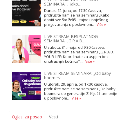
SEMINARA: „Kako...
Danas, 12. juna, od 17:30 časova,
pridružite nam se na seminaru „Kako
dobiti sve što želiš – tajne uspješnog
pregovaranja u poslovnom...
Više »
LIVE STREAM BESPLATNOG
SEMINARA: „G.R.A.B....
U subotu, 31. maja, od 9:30 časova,
pridružite nam se na seminaru „G.R.A.B.
YOUR LIFE: Koordinate za uspjeh bez
unutrašnjih kočnica”....
Više »
LIVE STREAM SEMINARA: „Od baby
boomera...
U utorak, 29. aprila, od 17:30 časova,
pridružite nam se na seminaru „Od baby
boomera do generacije Z: Ključ harmonije
u poslovnom...
Više »
Oglasi za posao
Vesti