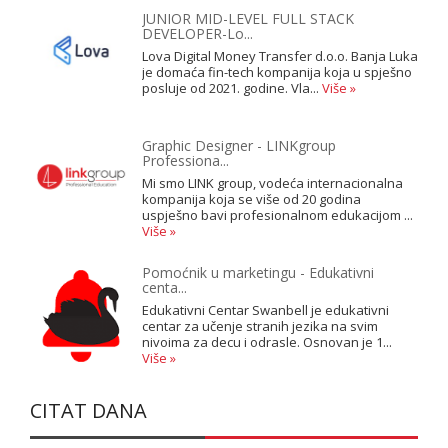
JUNIOR MID-LEVEL FULL STACK
DEVELOPER-Lo...
Lova Digital Money Transfer d.o.o. Banja Luka
je domaća fin-tech kompanija koja u spješno
posluje od 2021. godine. Vla...
Više »
Graphic Designer - LINKgroup
Professiona...
Mi smo LINK group, vodeća internacionalna
kompanija koja se više od 20 godina
uspješno bavi profesionalnom edukacijom ...
Više »
Pomoćnik u marketingu - Edukativni
centa...
Edukativni Centar Swanbell je edukativni
centar za učenje stranih jezika na svim
nivoima za decu i odrasle. Osnovan je 1...
Više »
CITAT DANA