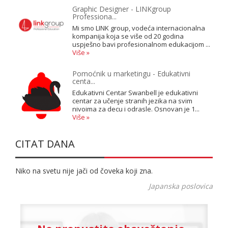
Graphic Designer - LINKgroup
Professiona...
Mi smo LINK group, vodeća internacionalna
kompanija koja se više od 20 godina
uspješno bavi profesionalnom edukacijom ...
Više »
Pomoćnik u marketingu - Edukativni
centa...
Edukativni Centar Swanbell je edukativni
centar za učenje stranih jezika na svim
nivoima za decu i odrasle. Osnovan je 1...
Više »
CITAT DANA
Niko na svetu nije jači od čoveka koji zna.
Japanska poslovica