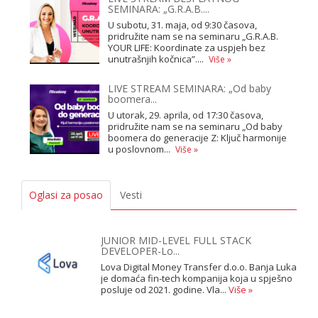
SEMINARA: „G.R.A.B....
U subotu, 31. maja, od 9:30 časova,
pridružite nam se na seminaru „G.R.A.B.
YOUR LIFE: Koordinate za uspjeh bez
unutrašnjih kočnica”....
Više »
LIVE STREAM SEMINARA: „Od baby
boomera...
U utorak, 29. aprila, od 17:30 časova,
pridružite nam se na seminaru „Od baby
boomera do generacije Z: Ključ harmonije
u poslovnom...
Više »
Oglasi za posao
Vesti
JUNIOR MID-LEVEL FULL STACK
DEVELOPER-Lo...
Lova Digital Money Transfer d.o.o. Banja Luka
je domaća fin-tech kompanija koja u spješno
posluje od 2021. godine. Vla...
Više »