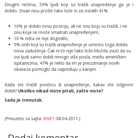
Drugim rečima, 59% ljudi koji su tražili unapređenje ga je i
dobilo. Stvari nisu prošle tako loše ni za ostalih 41%:
10% je dobilo novu poziciju, ali ne onu koju su tražili, i ne
onu koja se može smatrati unapređenjem,
10 % ništa se nije dogodilo,
5% onih koji su tražili unapređenje je umesto toga dobilo
nova zaduženja. Čak ni to nije tako loše.Možda zvuči da su
ovi ljudi samo dobili mnogo više posla, među američkim
ispitanicima, 47% je reklo da im je preuzimanje novih
obaveza pomoglo da napreduju u karijeri.
Kada ste tražili povišicu ili unapređenje, kakav ste odgovor
dobili?
Ukoliko nikad niste pitali, zašto niste?
Sada je trenutak.
(Preuzeto sa sajta:
BNET
-08.04.2011.)
Dodaj komentar