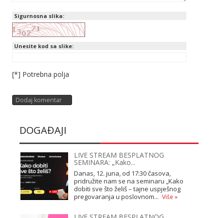
Sigurnosna slika:
Unesite kod sa slike:
[*] Potrebna polja
DOGAĐAJI
LIVE STREAM BESPLATNOG
SEMINARA: „Kako...
Danas, 12. juna, od 17:30 časova,
pridružite nam se na seminaru „Kako
dobiti sve što želiš – tajne uspješnog
pregovaranja u poslovnom...
Više »
LIVE STREAM BESPLATNOG