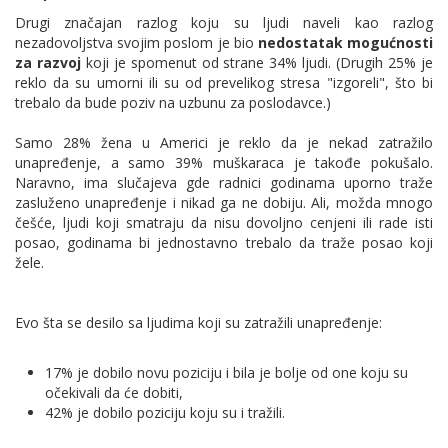
Drugi značajan razlog koju su ljudi naveli kao razlog
nezadovoljstva svojim poslom je bio
nedostatak mogućnosti
za razvoj
koji je spomenut od strane 34% ljudi. (Drugih 25% je
reklo da su umorni ili su od prevelikog stresa "izgoreli", što bi
trebalo da bude poziv na uzbunu za poslodavce.)
Samo 28% žena u Americi je reklo da je nekad zatražilo
unapređenje, a samo 39% muškaraca je takođe pokušalo.
Naravno, ima slučajeva gde radnici godinama uporno traže
zasluženo unapređenje i nikad ga ne dobiju. Ali, možda mnogo
češće, ljudi koji smatraju da nisu dovoljno cenjeni ili rade isti
posao, godinama bi jednostavno trebalo da traže posao koji
žele.
Evo šta se desilo sa ljudima koji su zatražili unapređenje:
17% je dobilo novu poziciju i bila je bolje od one koju su
očekivali da će dobiti,
42% je dobilo poziciju koju su i tražili.