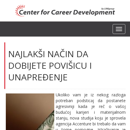
Toggl
navig
NAJLAKŠI NAČIN DA
DOBIJETE POVIŠICU I
UNAPREĐENJE
Ukoliko vam je iz nekog razloga
potreban podsticaj da postanete
agresivniji kada je reč o vašoj
budućoj karijeri i materijalnom
stanju, nova studija koju je sprovela
agencija Accenture bi trebalo da vam
u tome pomogne. Istraživanje je