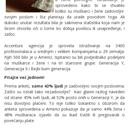
sprovedeno kako bi se shvatilo
koliko su muškarci i žene zadovoljni
svojim poslom i šta planiraju da urade povodom toga. Ali
duboko unutar rezultata bila je sakrivena statistika koja nam je
širom otvorila oči o tome ko dobija povišicu ili unapređenje, i
zašto.
Accenture agencija je sprovela istraživanje na 3400
profesionalaca u srednjim i velikim kompanijama u 29 zemalja.
Njih 500 bilo je u Americi. Ispitanici su bili podjednako podeljeni
na muškarce i žene i na tri starosne grupe: Generacija Y,
Generacija X i Bejbi bum generacija.
Pitajte već jednom!
Prema anketi,
samo 43% ljudi
je zadovoljno svojim poslovima.
Zašto su ostali tako nezadovoljni? Kao glavni razlog naveden
od strane 45% svih ljudi, ali 52% posto onih u Generaciji Y, je da
nisu dovoljno plaćeni. To nije toliko šokantno s obzirom da
anketa sprovedena u Americi pokazuje da je samo 44% žena i
48% muškaraca izjavilo da su ikad tražili ili pregovarali o
povećanju plate.