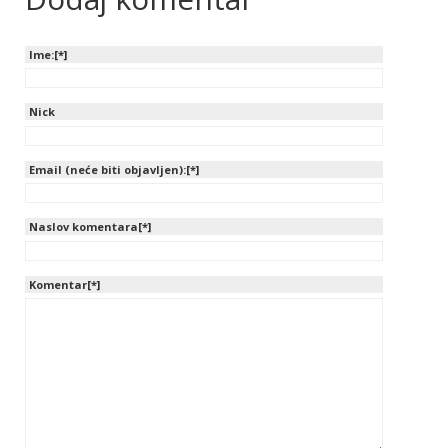
Ime:[*]
Nick
Email (neće biti objavljen):[*]
Naslov komentara[*]
Komentar[*]