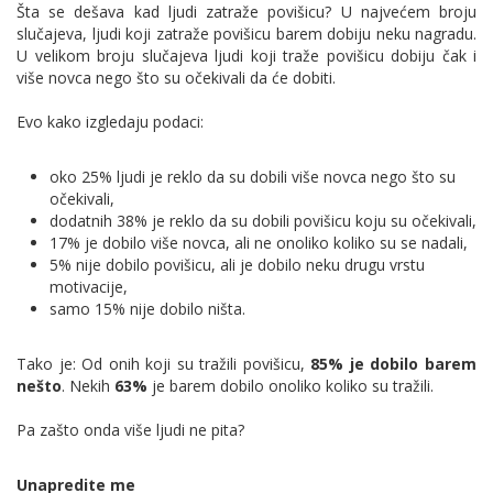
Šta se dešava kad ljudi zatraže povišicu? U najvećem broju
slučajeva, ljudi koji zatraže povišicu barem dobiju neku nagradu.
U velikom broju slučajeva ljudi koji traže povišicu dobiju čak i
više novca nego što su očekivali da će dobiti.
Evo kako izgledaju podaci:
oko 25% ljudi je reklo da su dobili više novca nego što su
očekivali,
dodatnih 38% je reklo da su dobili povišicu koju su očekivali,
17% je dobilo više novca, ali ne onoliko koliko su se nadali,
5% nije dobilo povišicu, ali je dobilo neku drugu vrstu
motivacije,
samo 15% nije dobilo ništa.
Tako je: Od onih koji su tražili povišicu,
85% je dobilo barem
nešto
. Nekih
63%
je barem dobilo onoliko koliko su tražili.
Pa zašto onda više ljudi ne pita?
Unapredite me