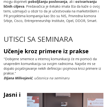
mogu doprineti
poboljšanju poslovanja
, ali i
ostvarivanju
ličnih ciljeva
. Predavačica je itekako imala šta da kaže o ovoj
temi, uzimajući u obzir to da je učestvovala na marketinškim i
PR projektima kompanija kao što su NIS, Privredna komora
Srbije, Cisco, Entrepreneurship Institute, Opel, DDOR, Smart.
UTISCI SA SEMINARA
Učenje kroz primere iz prakse
"Dobijene smernice u internoj komunikaciji će mi pomoći da
unapredim komunikaciju sa svojim radnicima. Najviše mi se
dopalo pojašnjavanje nekih definicija i pojmova kroz primere iz
prakse."
Dijana Milivojević
, učesnica na seminaru
Jasni i