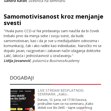
Sandra Karan
, učesnica na seminaru
Samomotivisanost kroz menjanje
svesti
"Hvala puno CCD-u! Na predavanju sam naučila da bi čovek
trebalo prvo da menja sebe i svoju svest, da bude
samomotivisan, kao i da je sve u međuljudskim odnosima i
komunikaciji, čak i ako radite kao individualac. Naročito mi se
dopalo jasan, razgovetan i zabavan način izlaganja doktorke
Lalić, lakoća i jednostavnost u izražavanju."
Lidija Jovanović
, polaznica BusinessAcademy
DOGAĐAJI
LIVE STREAM BESPLATNOG
SEMINARA: „Kako...
Danas, 12. juna, od 17:30 časova,
pridružite nam se na seminaru „Kako
dobiti sve što želiš – tajne uspješnog