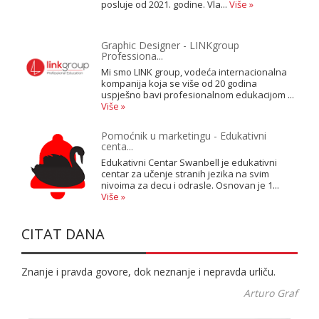
posluje od 2021. godine. Vla...
Više »
Graphic Designer - LINKgroup
Professiona...
Mi smo LINK group, vodeća internacionalna
kompanija koja se više od 20 godina
uspješno bavi profesionalnom edukacijom ...
Više »
Pomoćnik u marketingu - Edukativni
centa...
Edukativni Centar Swanbell je edukativni
centar za učenje stranih jezika na svim
nivoima za decu i odrasle. Osnovan je 1...
Više »
CITAT DANA
Znanje i pravda govore, dok neznanje i nepravda urliču.
Arturo Graf