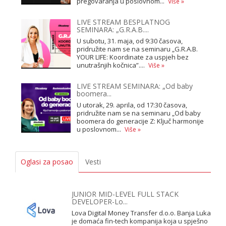
pregovaranja u poslovnom...
Više »
LIVE STREAM BESPLATNOG
SEMINARA: „G.R.A.B....
U subotu, 31. maja, od 9:30 časova,
pridružite nam se na seminaru „G.R.A.B.
YOUR LIFE: Koordinate za uspjeh bez
unutrašnjih kočnica”....
Više »
LIVE STREAM SEMINARA: „Od baby
boomera...
U utorak, 29. aprila, od 17:30 časova,
pridružite nam se na seminaru „Od baby
boomera do generacije Z: Ključ harmonije
u poslovnom...
Više »
Oglasi za posao
Vesti
JUNIOR MID-LEVEL FULL STACK
DEVELOPER-Lo...
Lova Digital Money Transfer d.o.o. Banja Luka
je domaća fin-tech kompanija koja u spješno