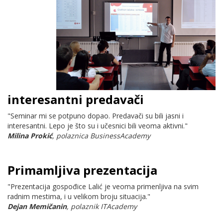
interesantni predavači
"Seminar mi se potpuno dopao. Predavači su bili jasni i
interesantni. Lepo je što su i učesnici bili veoma aktivni."
Milina Prokić
, polaznica BusinessAcademy
Primamljiva prezentacija
"Prezentacija gospođice Lalić je veoma primenljiva na svim
radnim mestima, i u velikom broju situacija."
Dejan Memičanin
, polaznik ITAcademy