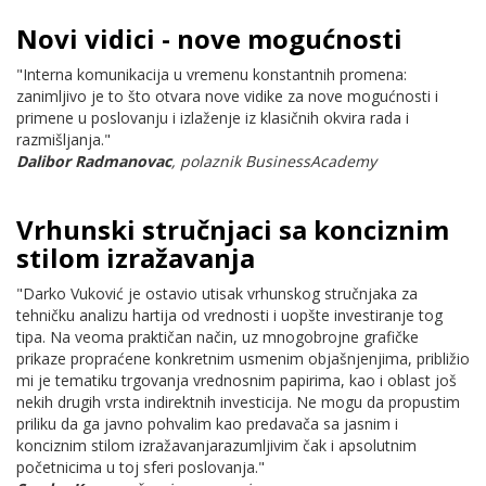
Novi vidici - nove mogućnosti
"Interna komunikacija u vremenu konstantnih promena:
zanimljivo je to što otvara nove vidike za nove mogućnosti i
primene u poslovanju i izlaženje iz klasičnih okvira rada i
razmišljanja."
Dalibor Radmanovac
, polaznik BusinessAcademy
Vrhunski stručnjaci sa konciznim
stilom izražavanja
"Darko Vuković je ostavio utisak vrhunskog stručnjaka za
tehničku analizu hartija od vrednosti i uopšte investiranje tog
tipa. Na veoma praktičan način, uz mnogobrojne grafičke
prikaze propraćene konkretnim usmenim objašnjenjima, približio
mi je tematiku trgovanja vrednosnim papirima, kao i oblast još
nekih drugih vrsta indirektnih investicija. Ne mogu da propustim
priliku da ga javno pohvalim kao predavača sa jasnim i
konciznim stilom izražavanjarazumljivim čak i apsolutnim
početnicima u toj sferi poslovanja."