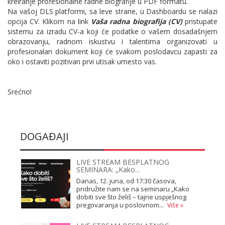
kreiranje profesionalne radne biografije u PDF formatu.
Na vašoj DLS platformi, sa leve strane, u Dashboardu se nalazi
opcija CV. Klikom na link
Vaša radna biografija (CV)
pristupate
sistemu za izradu CV-a koji će podatke o vašem dosadašnjem
obrazovanju, radnom iskustvu i talentima organizovati u
profesionalan dokument koji će svakom poslodavcu zapasti za
oko i ostaviti pozitivan prvi utisak umesto vas.
Srećno!
DOGAĐAJI
LIVE STREAM BESPLATNOG
SEMINARA: „Kako...
Danas, 12. juna, od 17:30 časova,
pridružite nam se na seminaru „Kako
dobiti sve što želiš – tajne uspješnog
pregovaranja u poslovnom...
Više »