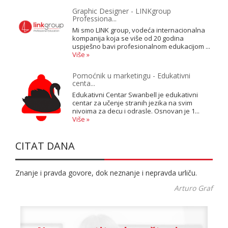
Graphic Designer - LINKgroup
Professiona...
Mi smo LINK group, vodeća internacionalna
kompanija koja se više od 20 godina
uspješno bavi profesionalnom edukacijom ...
Više »
Pomoćnik u marketingu - Edukativni
centa...
Edukativni Centar Swanbell je edukativni
centar za učenje stranih jezika na svim
nivoima za decu i odrasle. Osnovan je 1...
Više »
CITAT DANA
Znanje i pravda govore, dok neznanje i nepravda urliču.
Arturo Graf