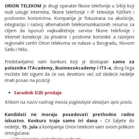
ORION TELEKOM
je drugi operater fiksne telefonije u Srbiji koji
nudi usluge Interneta, fiksne telefonije i IP televizije fizičkim i
poslovnim korisnicima. Kompanija je fokusirana na akvizicije,
integraciju i razvoj alternativnih telekomunikacionih resursa sa
ciljem da isporuči najkvalitetnije servise fiksne telefonije i
Internet konekcije za privatne i poslovne korisnike a razvijeni
regionalni centri Orion telekoma se nalaze u Beogradu, Novom
Sadu i Nišu.
Predstavljamo vam konkurs koji je dostupan
samo za
polaznike ITAcademy, BusinessAcademy i ITS-a
, zbog čega
možete biti sigurni da će vas devetoro već od sledeće nedelje
imati posao na poziciji:
Saradnik D2D prodaje
Klikom na naziv radnog mesta pogledajte detaljan opis posla.
Kandidati ne moraju posedovati prethodno radno
iskustvo. Konkurs traje samo tri dana -
CV šaljete do
nedelje,
15. jula
a kompanija Orion telekom vam ovom prilikom
omogućava: