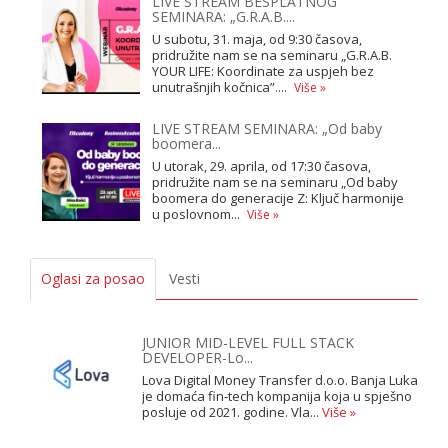
LIVE STREAM BESPLATNOG
SEMINARA: „G.R.A.B....
U subotu, 31. maja, od 9:30 časova,
pridružite nam se na seminaru „G.R.A.B.
YOUR LIFE: Koordinate za uspjeh bez
unutrašnjih kočnica”....
Više »
LIVE STREAM SEMINARA: „Od baby
boomera...
U utorak, 29. aprila, od 17:30 časova,
pridružite nam se na seminaru „Od baby
boomera do generacije Z: Ključ harmonije
u poslovnom...
Više »
Oglasi za posao
Vesti
JUNIOR MID-LEVEL FULL STACK
DEVELOPER-Lo...
Lova Digital Money Transfer d.o.o. Banja Luka
je domaća fin-tech kompanija koja u spješno
posluje od 2021. godine. Vla...
Više »