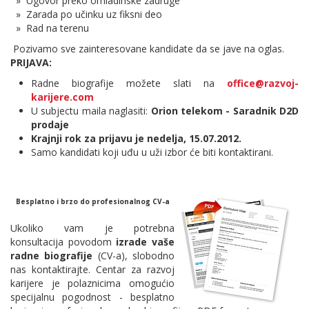
» Ugovor preko omladinske zadruge
» Zarada po učinku uz fiksni deo
» Rad na terenu
Pozivamo sve zainteresovane kandidate da se jave na oglas.
PRIJAVA:
Radne biografije možete slati na
office@razvoj-
karijere.com
U subjectu maila naglasiti:
Orion telekom - Saradnik D2D
prodaje
Krajnji rok za prijavu je nedelja, 15.07.2012.
Samo kandidati koji uđu u uži izbor će biti kontaktirani.
Besplatno i brzo do profesionalnog CV-a
Ukoliko vam je potrebna
konsultacija povodom
izrade vaše
radne biografije
(CV-a), slobodno
nas kontaktirajte. Centar za razvoj
karijere je polaznicima omogućio
specijalnu pogodnost - besplatno