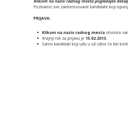
Klikom na naziv radnog mesta pogledajte detalj
Pozivamo sve zainteresovane kandidate koji ispunja
PRIJAVA:
Klikom na naziv radnog mesta
otvoriće va
Krajnji rok za prijavu je
15.02.2013.
Samo kandidati koji uđu u uži izbor će biti kont