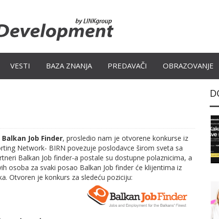
VESTI
BAZA ZNANJA
PREDAVAČI
OBRAZOVANJE
D
,
Balkan Job Finder
, prosledio nam je otvorene konkurse iz
eporting Network- BIRN povezuje poslodavce širom sveta sa
neri Balkan Job finder-a postale su dostupne polaznicima, a
vih osoba za svaki posao Balkan Job finder će klijentima iz
a. Otvoren je konkurs za sledeću poziciju: