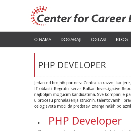
O NAMA
DOGAĐAJI
OGLASI
BLOG
PHP DEVELOPER
Jedan od brojnih partnera Centra za razvoj karijere
IT oblasti. Regrutni servis Balkan Investigative R
najboljim mogućim kandidatima. Sve kompanije part
u procesu pronalaženja stručnih, talentovanih i pra
celog sveta moći da predstavi znanja naših polaznik
PHP Developer