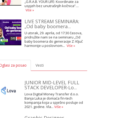
„G.R.A.B. YOUR LIFE: Koordinate za
uspjeh bez unutrašnjih kočnica”....
Više »
LIVE STREAM SEMINARA:
„Od baby boomera...
U utorak, 29. aprila, od 17:30 časova,
pridružite nam se na seminaru „Od
baby boomera do generacije Z: Ključ
harmonije u poslovnom...
Više »
Oglasi za posao
Vesti
JUNIOR MID-LEVEL FULL
STACK DEVELOPER-Lo...
Lova Digital Money Transfer d.o.o.
Banja Luka je domaća fin-tech
kompanija koja u spješno posluje od
2021. godine. Vla...
Više »
Graphic Designer -