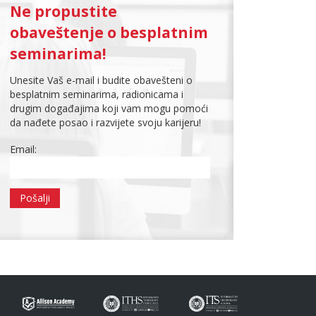
Ne propustite
obaveštenje o besplatnim
seminarima!
Unesite Vaš e-mail i budite obavešteni o
besplatnim seminarima, radionicama i
drugim događajima koji vam mogu pomoći
da nađete posao i razvijete svoju karijeru!
Email: