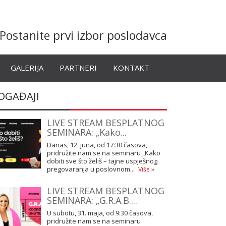
Postanite prvi izbor poslodavca
GALERIJA
PARTNERI
KONTAKT
OGAĐAJI
LIVE STREAM BESPLATNOG
SEMINARA: „Kako...
Danas, 12. juna, od 17:30 časova,
pridružite nam se na seminaru „Kako
dobiti sve što želiš – tajne uspješnog
pregovaranja u poslovnom...
Više »
LIVE STREAM BESPLATNOG
SEMINARA: „G.R.A.B....
U subotu, 31. maja, od 9:30 časova,
pridružite nam se na seminaru