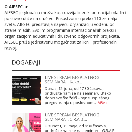
O AIESEC-u:
AIESEC je globalna mreža koja razvija liderski potencijal mladih i
pozitivno utiče na društvo. Prisustvom u preko 110 zemalja
sveta, AIESEC predstavlja najveću organizaciju vođenu od
strane mladih. Svojim programima internacionalnih praksi i
organizacijom edukativnih i društveno odgovornih projekata,
AIESEC pruža jedinstvenu mogućnost za lični i profesionalni
razvoj.
DOGAĐAJI
LIVE STREAM BESPLATNOG
SEMINARA: „Kako...
Danas, 12. juna, od 17:30 časova,
pridružite nam se na seminaru „Kako
dobiti sve što želiš – tajne uspješnog
pregovaranja u poslovnom...
Više »
LIVE STREAM BESPLATNOG
SEMINARA: „G.R.A.B....
U subotu, 31. maja, od 9:30 časova,
pridružite nam se na seminaru „G.R.A.B.