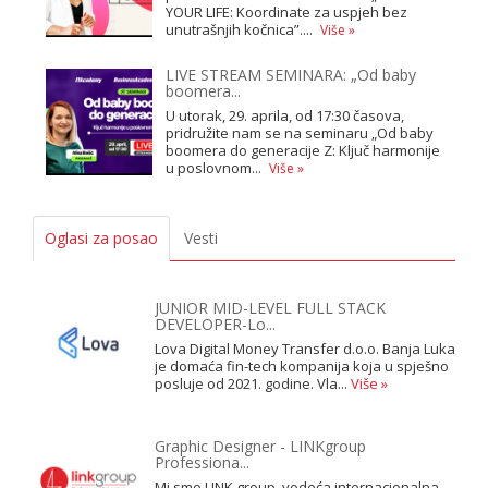
YOUR LIFE: Koordinate za uspjeh bez
unutrašnjih kočnica”....
Više »
LIVE STREAM SEMINARA: „Od baby
boomera...
U utorak, 29. aprila, od 17:30 časova,
pridružite nam se na seminaru „Od baby
boomera do generacije Z: Ključ harmonije
u poslovnom...
Više »
Oglasi za posao
Vesti
JUNIOR MID-LEVEL FULL STACK
DEVELOPER-Lo...
Lova Digital Money Transfer d.o.o. Banja Luka
je domaća fin-tech kompanija koja u spješno
posluje od 2021. godine. Vla...
Više »
Graphic Designer - LINKgroup
Professiona...
Mi smo LINK group, vodeća internacionalna