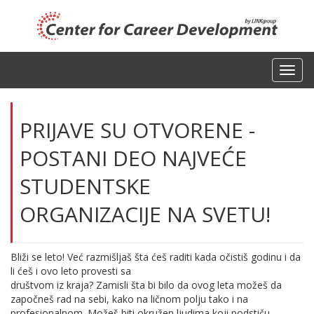
Toggl
navig
PRIJAVE SU OTVORENE -
POSTANI DEO NAJVEĆE
STUDENTSKE
ORGANIZACIJE NA SVETU!
Bliži se leto! Već razmišljaš šta ćeš raditi kada očistiš godinu i da
li ćeš i ovo leto provesti sa
društvom iz kraja? Zamisli šta bi bilo da ovog leta možeš da
započneš rad na sebi, kako na ličnom polju tako i na
profesionalnom. Možeš biti okružen ljudima koji podstiču