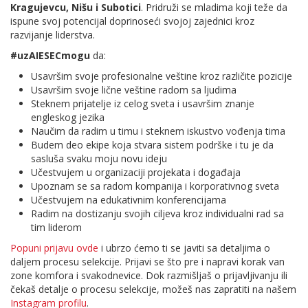
Kragujevcu, Nišu i Subotici
. Pridruži se mladima koji teže da
ispune svoj potencijal doprinoseći svojoj zajednici kroz
razvijanje liderstva.
#uzAIESECmogu
da:
Usavršim svoje profesionalne veštine kroz različite pozicije
Usavršim svoje lične veštine radom sa ljudima
Steknem prijatelje iz celog sveta i usavršim znanje
engleskog jezika
Naučim da radim u timu i steknem iskustvo vođenja tima
Budem deo ekipe koja stvara sistem podrške i tu je da
sasluša svaku moju novu ideju
Učestvujem u organizaciji projekata i događaja
Upoznam se sa radom kompanija i korporativnog sveta
Učestvujem na edukativnim konferencijama
Radim na dostizanju svojih ciljeva kroz individualni rad sa
tim liderom
Popuni prijavu ovde
i ubrzo ćemo ti se javiti sa detaljima o
daljem procesu selekcije. Prijavi se što pre i napravi korak van
zone komfora i svakodnevice. Dok razmišljaš o prijavljivanju ili
čekaš detalje o procesu selekcije, možeš nas zapratiti na našem
Instagram profilu
.