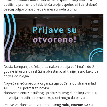
pozitivnu promenu u tebi, ističu tvoje uspehe, ali i da stekneš
osećaj odgovornosti kroz 6 meseci rada u timu.
Dosta kompanija očekuje da nakon studija već imaš i do 2
godine iskustva u različitim oblastima, ali ti nije jasno kako da
dođeš do njega?
Najveća međunarodna organizacija vođena od strane mladih,
AIESEC, je u potrazi za novim
članovima entuzijastičnog i preduzimljivog duha koji veruju u
potencijal mladih i promenu koju oni mogu da ostvare.
Prijave za članstvo otvaramo u
Beogradu, Novom Sadu,