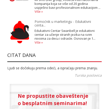
kompanija koja se više od 20 godina
uspješno bavi profesionalnom edukacijom ...
Više »
Pomoćnik u marketingu - Edukativni
centa...
Edukativni Centar Swanbell je edukativni
centar za učenje stranih jezika na svim
nivoima za decu i odrasle. Osnovan je 1...
Više »
CITAT DANA
Ljudi se dočekuju prema odeći, a ispraćaju prema znanju.
Turska poslovica
Ne propustite obaveštenje
o besplatnim seminarima!