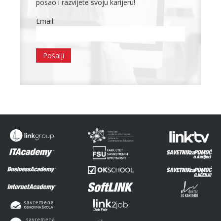
posao i razvijete svoju karijeru!
Email: