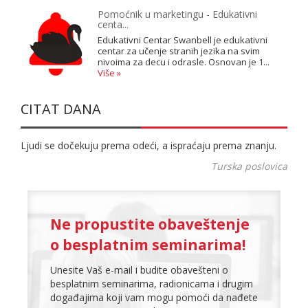
Pomoćnik u marketingu - Edukativni
centa...
Edukativni Centar Swanbell je edukativni
centar za učenje stranih jezika na svim
nivoima za decu i odrasle. Osnovan je 1...
Više »
CITAT DANA
Ljudi se dočekuju prema odeći, a ispraćaju prema znanju.
Turska poslovica
Ne propustite obaveštenje
o besplatnim seminarima!
Unesite Vaš e-mail i budite obavešteni o
besplatnim seminarima, radionicama i drugim
događajima koji vam mogu pomoći da nađete