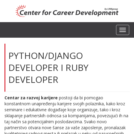
Toggl
navig
PYTHON/DJANGO
DEVELOPER I RUBY
DEVELOPER
Centar za razvoj karijere
postoji da bi pomogao
konstantnom unapređenju karijere svojih polaznika, kako kroz
seminare i edukativne događaje koje organizuje, tako i kroz
sklapanje partnerskih odnosa sa kompanijama, povezujući ih na
taj način sa potencijalnim poslodavcima. Svako novo
partnerstvo otvara nove šanse za vaše zaposlenje, pronalazak
kvalitetnijeg radnog mesta ili prelazak u neku od najuspešnijih