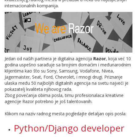
internacionalnih kompanija.
Jedan od naših partnera je digitalna agencija
Razor
, koja već 10
godina uspešno sarađuje sa brojnim domaćim i međunarodnim
klijentima kao što su Sony, Samsung, Vodafone, Nivea,
Jagermaister, Seat, Ford, Chevrolet, i mnogi drugi. Priznanje
ulaska među 50 najboljih digitalnih agencija na svetu najveći je
pokazatelj kvaliteta njihovog rada.
Zbog povećanja obima posla, timu profesionalaca kreativne
agencije Razor potrebno je još talentovanih.
Klikom na naziv radnog mesta pogledajte detaljan opis posla:
Python/Django developer