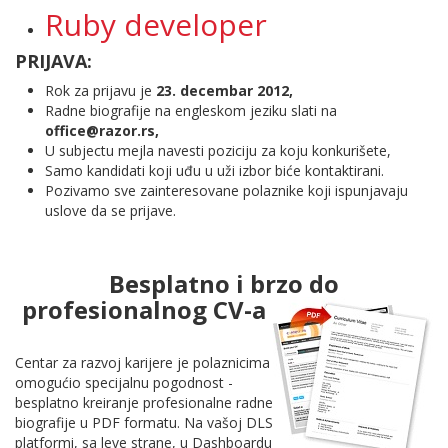
Ruby developer
PRIJAVA:
Rok za prijavu je
23. decembar 2012,
Radne biografije na engleskom jeziku slati na
office@razor.rs,
U subjectu mejla navesti poziciju za koju konkurišete,
Samo kandidati koji uđu u uži izbor biće kontaktirani.
Pozivamo sve zainteresovane polaznike koji ispunjavaju
uslove da se prijave.
Besplatno i brzo do
profesionalnog CV-a
Centar za razvoj karijere je polaznicima
omogućio specijalnu pogodnost -
besplatno kreiranje profesionalne radne
biografije u PDF formatu. Na vašoj DLS
platformi, sa leve strane, u Dashboardu