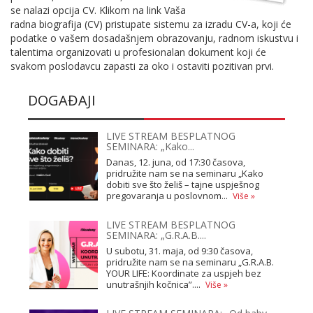
se nalazi opcija CV. Klikom na link Vaša
radna biografija (CV) pristupate sistemu za izradu CV-a, koji će
podatke o vašem dosadašnjem obrazovanju, radnom iskustvu i
talentima organizovati u profesionalan dokument koji će
svakom poslodavcu zapasti za oko i ostaviti pozitivan prvi.
DOGAĐAJI
LIVE STREAM BESPLATNOG
SEMINARA: „Kako...
Danas, 12. juna, od 17:30 časova,
pridružite nam se na seminaru „Kako
dobiti sve što želiš – tajne uspješnog
pregovaranja u poslovnom...
Više »
LIVE STREAM BESPLATNOG
SEMINARA: „G.R.A.B....
U subotu, 31. maja, od 9:30 časova,
pridružite nam se na seminaru „G.R.A.B.
YOUR LIFE: Koordinate za uspjeh bez
unutrašnjih kočnica”....
Više »