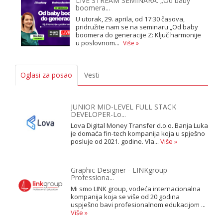
LIVE STREAM SEMINARA: „Od baby
boomera...
U utorak, 29. aprila, od 17:30 časova,
pridružite nam se na seminaru „Od baby
boomera do generacije Z: Ključ harmonije
u poslovnom...
Više »
Oglasi za posao
Vesti
JUNIOR MID-LEVEL FULL STACK
DEVELOPER-Lo...
Lova Digital Money Transfer d.o.o. Banja Luka
je domaća fin-tech kompanija koja u spješno
posluje od 2021. godine. Vla...
Više »
Graphic Designer - LINKgroup
Professiona...
Mi smo LINK group, vodeća internacionalna
kompanija koja se više od 20 godina
uspješno bavi profesionalnom edukacijom ...
Više »