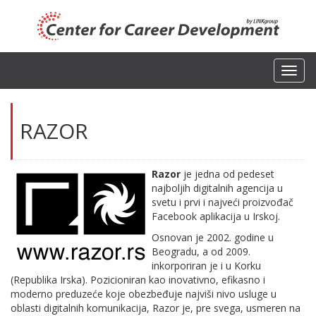
Toggl
navig
RAZOR
Razor
je jedna od pedeset
najboljih digitalnih agencija u
svetu i prvi i najveći proizvođač
Facebook aplikacija u Irskoj.
Osnovan je 2002. godine u
Beogradu, a od 2009.
inkorporiran je i u Korku
(Republika Irska). Pozicioniran kao inovativno, efikasno i
moderno preduzeće koje obezbeđuje najviši nivo usluge u
oblasti digitalnih komunikacija, Razor je, pre svega, usmeren na