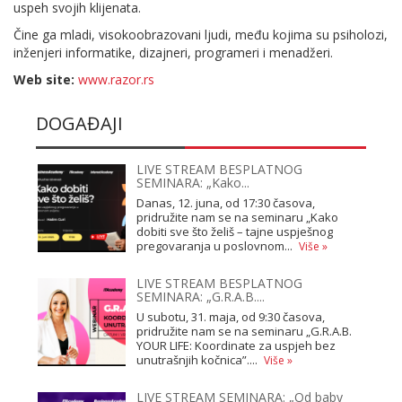
uspeh svojih klijenata.
Čine ga mladi, visokoobrazovani ljudi, među kojima su psiholozi,
inženjeri informatike, dizajneri, programeri i menadžeri.
Web site:
www.razor.rs
DOGAĐAJI
LIVE STREAM BESPLATNOG
SEMINARA: „Kako...
Danas, 12. juna, od 17:30 časova,
pridružite nam se na seminaru „Kako
dobiti sve što želiš – tajne uspješnog
pregovaranja u poslovnom...
Više »
LIVE STREAM BESPLATNOG
SEMINARA: „G.R.A.B....
U subotu, 31. maja, od 9:30 časova,
pridružite nam se na seminaru „G.R.A.B.
YOUR LIFE: Koordinate za uspjeh bez
unutrašnjih kočnica”....
Više »
LIVE STREAM SEMINARA: „Od baby