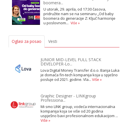
boomera...
U utorak, 29. aprila, od 17:30 časova,
pridružite nam se na seminaru „Od baby
boomera do generacije Z: Ključ harmonije
u poslovnom...
Više »
Oglasi za posao
Vesti
JUNIOR MID-LEVEL FULL STACK
DEVELOPER-Lo...
Lova Digital Money Transfer d.o.o. Banja Luka
je domaća fin-tech kompanija koja u spješno
posluje od 2021. godine. Vla...
Više »
Graphic Designer - LINKgroup
Professiona...
Mi smo LINK group, vodeća internacionalna
kompanija koja se više od 20 godina
uspješno bavi profesionalnom edukacijom ...
Više »