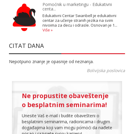
Pomoćnik u marketingu - Edukativni
centa...
Edukativni Centar Swanbell je edukativni
centar za učenje stranih jezika na svim
nivoima za decu i odrasle. Osnovan je 1...
Više »
CITAT DANA
Nepotpuno znanje je opasnije od neznanja.
Bolivijska poslovica
Ne propustite obaveštenje
o besplatnim seminarima!
Unesite Vaš e-mail i budite obavešteni o
besplatnim seminarima, radionicama i drugim
događajima koji vam mogu pomoći da nađete
posao i razvijete svoju karijeru!