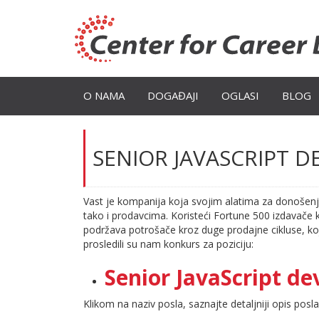
O NAMA
DOGAĐAJI
OGLASI
BLOG
SENIOR JAVASCRIPT D
Vast je kompanija koja svojim alatima za donošen
tako i prodavcima. Koristeći Fortune 500 izdavače
podržava potrošače kroz duge prodajne cikluse, ko
prosledili su nam konkurs za poziciju:
Senior JavaScript de
Klikom na naziv posla, saznajte detaljniji opis posla