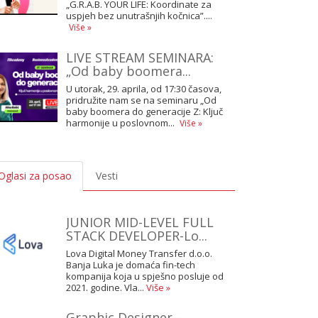
„G.R.A.B. YOUR LIFE: Koordinate za
uspjeh bez unutrašnjih kočnica”....
Više »
LIVE STREAM SEMINARA:
„Od baby boomera...
U utorak, 29. aprila, od 17:30 časova,
pridružite nam se na seminaru „Od
baby boomera do generacije Z: Ključ
harmonije u poslovnom...
Više »
Oglasi za posao
Vesti
JUNIOR MID-LEVEL FULL
STACK DEVELOPER-Lo...
Lova Digital Money Transfer d.o.o.
Banja Luka je domaća fin-tech
kompanija koja u spješno posluje od
2021. godine. Vla...
Više »
Graphic Designer -