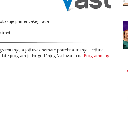
pokazuje primer vašeg rada
tirani.
gramiranja, a još uvek nemate potrebna znanja i veštine,
ledate program jednogodišnjeg školovanja na
Programming