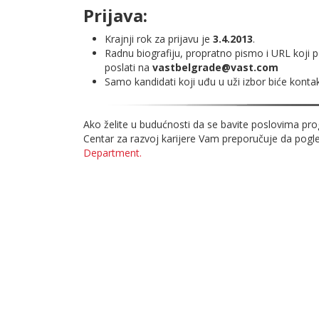
Prijava:
Krajnji rok za prijavu je
3.4.2013
.
Radnu biografiju, propratno pismo i URL koji 
poslati na
vastbelgrade@vast.com
Samo kandidati koji uđu u uži izbor biće kontak
Ako želite u budućnosti da se bavite poslovima pro
Centar za razvoj karijere Vam preporučuje da pog
Department.