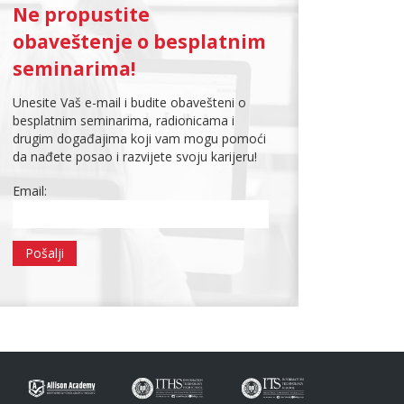
Ne propustite
obaveštenje o besplatnim
seminarima!
Unesite Vaš e-mail i budite obavešteni o
besplatnim seminarima, radionicama i
drugim događajima koji vam mogu pomoći
da nađete posao i razvijete svoju karijeru!
Email: