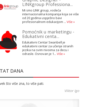
LINKgroup Professiona...
Mi smo LINK group, vodeća
internacionalna kompanija koja se više
od 20 godina uspješno bavi
profesionalnom edukacijom ...
Više »
Pomoćnik u marketingu -
Edukativni centa...
Edukativni Centar Swanbell je
edukativni centar za učenje stranih
jezika na svim nivoima za decu i
odrasle. Osnovan je 1...
Više »
ITAT DANA
ek što više zna, to više pati.
Viktor Igo