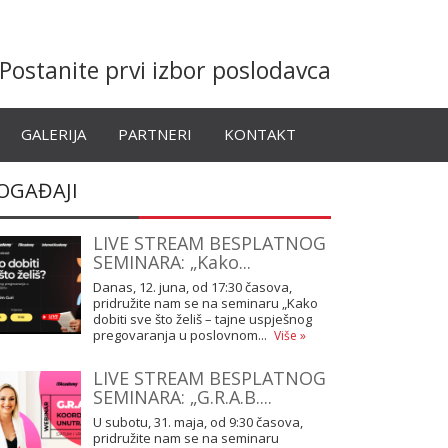
Postanite prvi izbor poslodavca
GALERIJA
PARTNERI
KONTAKT
OGAĐAJI
LIVE STREAM BESPLATNOG
SEMINARA: „Kako...
Danas, 12. juna, od 17:30 časova,
pridružite nam se na seminaru „Kako
dobiti sve što želiš – tajne uspješnog
pregovaranja u poslovnom...
Više »
LIVE STREAM BESPLATNOG
SEMINARA: „G.R.A.B....
U subotu, 31. maja, od 9:30 časova,
pridružite nam se na seminaru