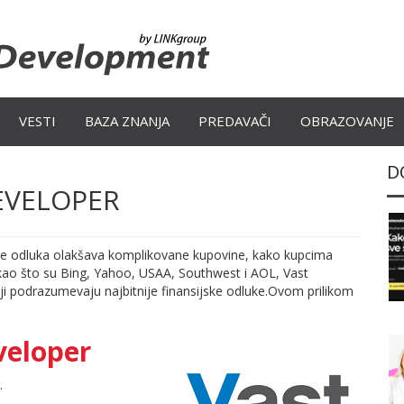
VESTI
BAZA ZNANJA
PREDAVAČI
OBRAZOVANJE
D
EVELOPER
je odluka olakšava komplikovane kupovine, kako kupcima
 kao što su Bing, Yahoo, USAA, Southwest i AOL, Vast
ji podrazumevaju najbitnije finansijske odluke.Ovom prilikom
veloper
.