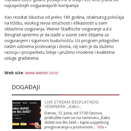
najuspešnijih osiguravajućih kompanija.
Kao rezultat iskustva od preko 180 godina, istaknutog položaja
na tržištu, visokog nivoa stručnosti i efikasnosti u svim
oblastima osiguranja, Wiener Stadtische osiguranje a.d.o.
Beograd spremno je da izađe u susret svim željama za
osiguranjem i sigurnom budućnošću. Uz program prilagođen
našim uslovima poslovanja i života, cilj nam je da služimo
razvoju i prosperitetu Srbije i pružimo moderne i kvalitetne
usluge građanima.
Web site
:
www.wiener.co.rs
DOGAĐAJI
LIVE STREAM BESPLATNOG
SEMINARA: „Kako...
Danas, 12. juna, od 17:30 časova,
pridružite nam se na seminaru „Kako
dobiti sve što želiš – tajne uspješnog
pregovaranja u poslovnom...
Više »