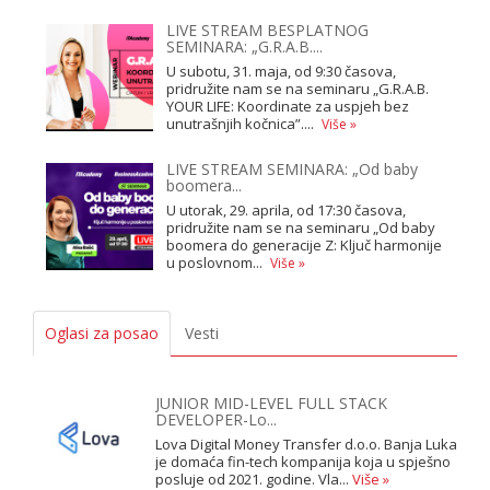
LIVE STREAM BESPLATNOG
SEMINARA: „G.R.A.B....
U subotu, 31. maja, od 9:30 časova,
pridružite nam se na seminaru „G.R.A.B.
YOUR LIFE: Koordinate za uspjeh bez
unutrašnjih kočnica”....
Više »
LIVE STREAM SEMINARA: „Od baby
boomera...
U utorak, 29. aprila, od 17:30 časova,
pridružite nam se na seminaru „Od baby
boomera do generacije Z: Ključ harmonije
u poslovnom...
Više »
Oglasi za posao
Vesti
JUNIOR MID-LEVEL FULL STACK
DEVELOPER-Lo...
Lova Digital Money Transfer d.o.o. Banja Luka
je domaća fin-tech kompanija koja u spješno
posluje od 2021. godine. Vla...
Više »