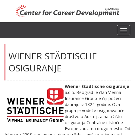
Toggl
navig
WIENER STÄDTISCHE
OSIGURANJE
Wiener Städtische osiguranje
a.d.o. Beograd je član Vienna
Insurance Group-e čiji počeci
datiraju iz 1824. godine. Ova
grupa je vodeće osiguravajuće
društvo u Austriji, a na tržištu
osiguranja Centralne i Istočne
Evrope zauzima drugo mesto. Od
februara 2003. godine poslujemo u Srbiji i već smo jedna od