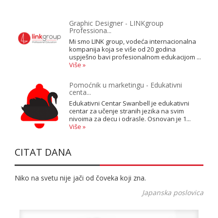
Graphic Designer - LINKgroup
Professiona...
Mi smo LINK group, vodeća internacionalna
kompanija koja se više od 20 godina
uspješno bavi profesionalnom edukacijom ...
Više »
Pomoćnik u marketingu - Edukativni
centa...
Edukativni Centar Swanbell je edukativni
centar za učenje stranih jezika na svim
nivoima za decu i odrasle. Osnovan je 1...
Više »
CITAT DANA
Niko na svetu nije jači od čoveka koji zna.
Japanska poslovica