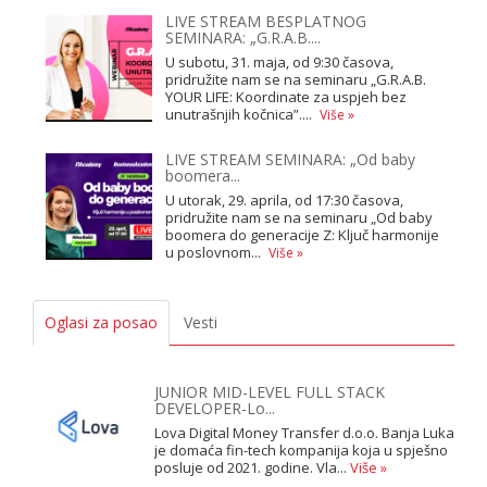
LIVE STREAM BESPLATNOG
SEMINARA: „G.R.A.B....
U subotu, 31. maja, od 9:30 časova,
pridružite nam se na seminaru „G.R.A.B.
YOUR LIFE: Koordinate za uspjeh bez
unutrašnjih kočnica”....
Više »
LIVE STREAM SEMINARA: „Od baby
boomera...
U utorak, 29. aprila, od 17:30 časova,
pridružite nam se na seminaru „Od baby
boomera do generacije Z: Ključ harmonije
u poslovnom...
Više »
Oglasi za posao
Vesti
JUNIOR MID-LEVEL FULL STACK
DEVELOPER-Lo...
Lova Digital Money Transfer d.o.o. Banja Luka
je domaća fin-tech kompanija koja u spješno
posluje od 2021. godine. Vla...
Više »