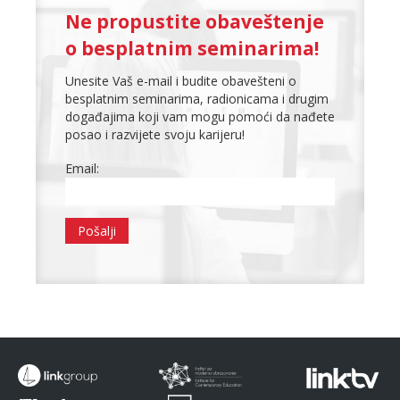
Ne propustite obaveštenje
o besplatnim seminarima!
Unesite Vaš e-mail i budite obavešteni o
besplatnim seminarima, radionicama i drugim
događajima koji vam mogu pomoći da nađete
posao i razvijete svoju karijeru!
Email: