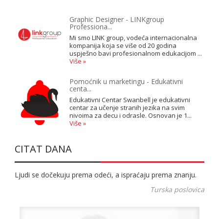
Graphic Designer - LINKgroup
Professiona...
Mi smo LINK group, vodeća internacionalna
kompanija koja se više od 20 godina
uspješno bavi profesionalnom edukacijom ...
Više »
Pomoćnik u marketingu - Edukativni
centa...
Edukativni Centar Swanbell je edukativni
centar za učenje stranih jezika na svim
nivoima za decu i odrasle. Osnovan je 1...
Više »
CITAT DANA
Ljudi se dočekuju prema odeći, a ispraćaju prema znanju.
Turska poslovica