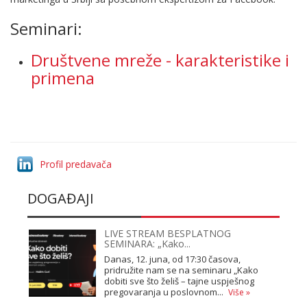
Seminari:
Društvene mreže - karakteristike i
primena
Profil predavača
DOGAĐAJI
LIVE STREAM BESPLATNOG
SEMINARA: „Kako...
Danas, 12. juna, od 17:30 časova,
pridružite nam se na seminaru „Kako
dobiti sve što želiš – tajne uspješnog
pregovaranja u poslovnom...
Više »