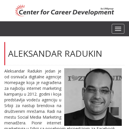
Toggl
navig
ALEKSANDAR RADUKIN
Aleksandar Radukin jedan je
od osnivača digitalne agencije
Homepage koja je nagrađena
za najbolju internet marketing
kampanju u 2012. godini i koja
predstavlja vodeću agenciju u
Srbiji za nastup brendova na
društvenim mrežama. Radi na
mestu Social Media Marketing
menadžera. Pionir internet
marketinga u Srbiji sa posebnom ekspertizom za Facebook.