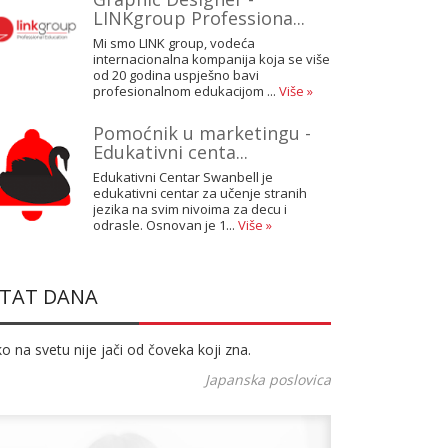
LINKgroup Professiona...
Mi smo LINK group, vodeća
internacionalna kompanija koja se više
od 20 godina uspješno bavi
profesionalnom edukacijom ...
Više »
Pomoćnik u marketingu -
Edukativni centa...
Edukativni Centar Swanbell je
edukativni centar za učenje stranih
jezika na svim nivoima za decu i
odrasle. Osnovan je 1...
Više »
ITAT DANA
o na svetu nije jači od čoveka koji zna.
Japanska poslovica