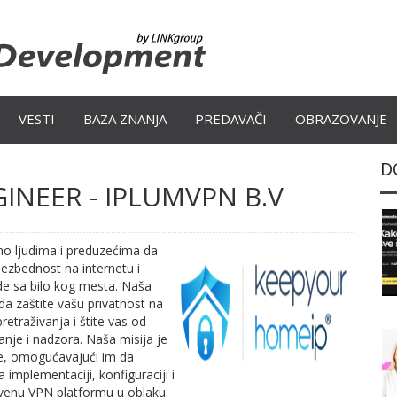
VESTI
BAZA ZNANJA
PREDAVAČI
OBRAZOVANJE
D
INEER - IPLUMVPN B.V
o ljudima i preduzećima da
bezbednost na internetu i
de sa bilo kog mesta. Naša
da zaštite vašu privatnost na
retraživanja i štite vas od
anje i nadzora. Naša misija je
, omogućavajući im da
a implementaciji, konfiguraciji i
tvenu VPN platformu u oblaku.