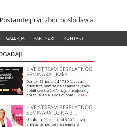
Postanite prvi izbor poslodavca
GALERIJA
PARTNERI
KONTAKT
OGAĐAJI
LIVE STREAM BESPLATNOG
SEMINARA: „Kako...
Danas, 12. juna, od 17:30 časova,
pridružite nam se na seminaru „Kako
dobiti sve što želiš – tajne uspješnog
pregovaranja u poslovnom...
Više »
LIVE STREAM BESPLATNOG
SEMINARA: „G.R.A.B....
U subotu, 31. maja, od 9:30 časova,
pridružite nam se na seminaru