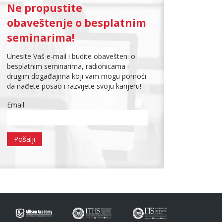
Ne propustite
obaveštenje o besplatnim
seminarima!
Unesite Vaš e-mail i budite obavešteni o
besplatnim seminarima, radionicama i
drugim događajima koji vam mogu pomoći
da nađete posao i razvijete svoju karijeru!
Email: