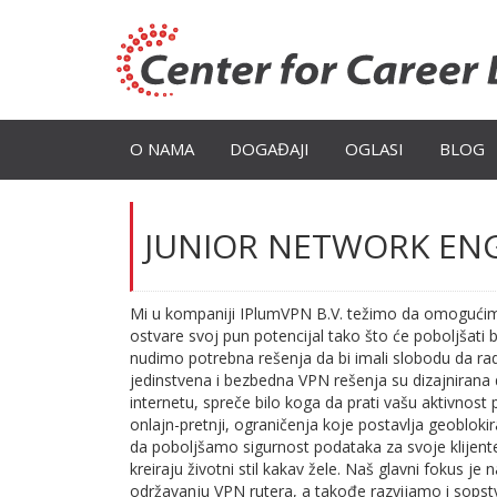
O NAMA
DOGAĐAJI
OGLASI
BLOG
JUNIOR NETWORK ENG
Mi u kompaniji IPlumVPN B.V. težimo da omogućim
ostvare svoj pun potencijal tako što će poboljšati 
nudimo potrebna rešenja da bi imali slobodu da ra
jedinstvena i bezbedna VPN rešenja su dizajnirana 
internetu, spreče bilo koga da prati vašu aktivnost p
onlajn-pretnji, ograničenja koje postavlja geoblokir
da poboljšamo sigurnost podataka za svoje klijente
kreiraju životni stil kakav žele. Naš glavni fokus je n
održavanju VPN rutera, a takođe razvijamo i sops