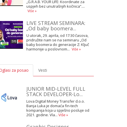
„G.R.A.B. YOUR LIFE: Koordinate za
uspjeh bez unutrašnjih kočnica”....
Više »
LIVE STREAM SEMINARA:
„Od baby boomera...
U utorak, 29. aprila, od 17:30 časova,
pridružite nam se na seminaru „Od
baby boomera do generacije Z: Ključ
harmonije u poslovnom...
Više »
Oglasi za posao
Vesti
JUNIOR MID-LEVEL FULL
STACK DEVELOPER-Lo...
Lova Digital Money Transfer d.o.o.
Banja Luka je domaća fin-tech
kompanija koja u spješno posluje od
2021. godine. Vla...
Više »
Graphic Designer -