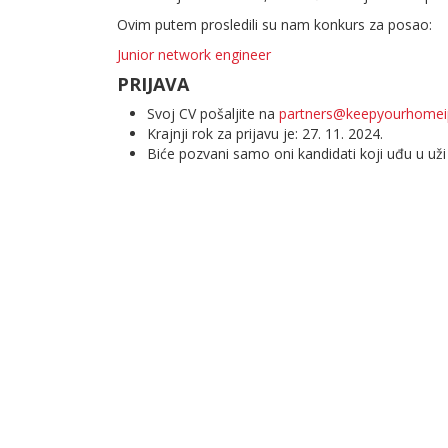
Ovim putem prosledili su nam konkurs za posao:
Junior network engineer
PRIJAVA
Svoj CV pošaljite na
partners@keepyourhomei
Krajnji rok za prijavu je: 27. 11. 2024.
Biće pozvani samo oni kandidati koji uđu u uži 