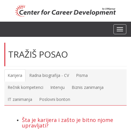
Toggl
navig
TRAŽIŠ POSAO
Karijera
Radna biografija - CV
Pisma
Rečnik kompetenci
Intervju
Biznis zanimanja
IT zanimanja
Poslovni bonton
Šta je karijera i zašto je bitno njome
upravljati?