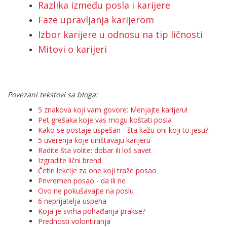
Razlika između posla i karijere
Faze upravljanja karijerom
Izbor karijere u odnosu na tip ličnosti
Mitovi o karijeri
Povezani tekstovi sa bloga:
5 znakova koji vam govore: Menjajte karijeru!
Pet grešaka koje vas mogu koštati posla
Kako se postaje uspešan - šta kažu oni koji to jesu?
5 uverenja koje uništavaju karijeru
Radite šta volite: dobar ili loš savet
Izgradite lični brend
Četiri lekcije za one koji traže posao
Privremen posao - da ili ne
Ovo ne pokušavajte na poslu
6 neprijatelja uspeha
Koja je svrha pohađanja prakse?
Prednosti volontiranja