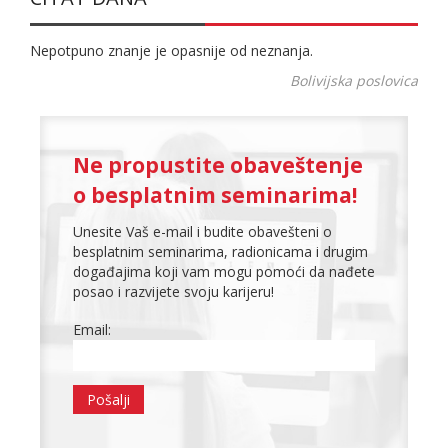
Nepotpuno znanje je opasnije od neznanja.
Bolivijska poslovica
Ne propustite obaveštenje
o besplatnim seminarima!
Unesite Vaš e-mail i budite obavešteni o
besplatnim seminarima, radionicama i drugim
događajima koji vam mogu pomoći da nađete
posao i razvijete svoju karijeru!
Email: