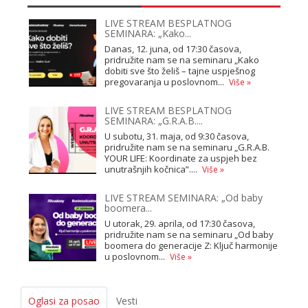
LIVE STREAM BESPLATNOG
SEMINARA: „Kako...
Danas, 12. juna, od 17:30 časova,
pridružite nam se na seminaru „Kako
dobiti sve što želiš – tajne uspješnog
pregovaranja u poslovnom...
Više »
LIVE STREAM BESPLATNOG
SEMINARA: „G.R.A.B....
U subotu, 31. maja, od 9:30 časova,
pridružite nam se na seminaru „G.R.A.B.
YOUR LIFE: Koordinate za uspjeh bez
unutrašnjih kočnica”....
Više »
LIVE STREAM SEMINARA: „Od baby
boomera...
U utorak, 29. aprila, od 17:30 časova,
pridružite nam se na seminaru „Od baby
boomera do generacije Z: Ključ harmonije
u poslovnom...
Više »
Oglasi za posao
Vesti