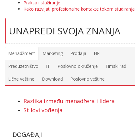
Praksa i stažiranje
Kako razvijati profesionalne kontakte tokom studiranja
UNAPREDI SVOJA ZNANJA
Menadžment
Marketing
Prodaja
HR
Preduzetništvo
IT
Poslovno okruženje
Timski rad
Lične veštine
Download
Poslovne veštine
Razlika između menadžera i lidera
Stilovi vođenja
DOGAĐAJI